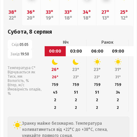
38°
36°
33°
33°
34°
27°
25°
22°
20°
19°
18°
18°
13°
12°
Субота, 8 серпня
Ніч
Ранок
Схід:
05:05
00:00
03:00
06:00
09:00
1
Захід:
19:50
Температура С°
26°
23°
23°
31°
Відчувається як
Тиск, мм
26°
23°
23°
31°
Вологість, %
759
759
759
759
Вітер, м/с
Ймовірність опадів,
45
51
51
34
%
2
2
2
2
2
2
2
2
Зранку майже безхмарно. Температура
коливатиметься від +22°C до +38°C, спека,
уникайте прямого сонця.