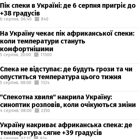
Пік спеки в Україні: де 6 серпня пригріє до
+38 градусів
6 серпня,
06:40
840
На Україну чекає пік африканської спеки:
коли температури стануть
комфортнішими
5 серпня,
20:00
11500
Спека не відступає: де будуть грози та чи
опуститься температура цього тижня
5 серпня,
08:00
1324
"Спекотна хвиля" накрила Україну:
синоптик розповів, коли очікуються зміни
4 серпня,
08:00
2350
Україну накриває африканська спека: де
температура сягне +39 градусів
4 серпня,
07:32
914