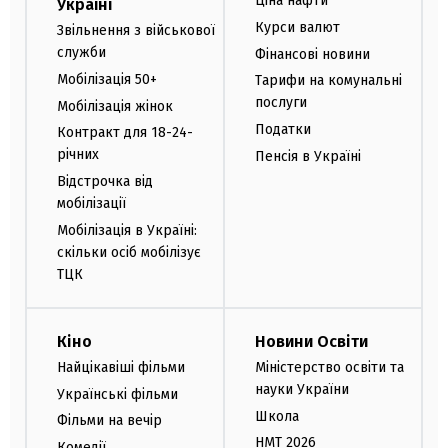
Ціна нафти
Україні
Курси валют
Звільнення з військової
служби
Фінансові новини
Мобілізація 50+
Тарифи на комунальні
послуги
Мобілізація жінок
Податки
Контракт для 18-24-
річних
Пенсія в Україні
Відстрочка від
мобілізації
Мобілізація в Україні:
скільки осіб мобілізує
ТЦК
Кіно
Новини Освіти
Найцікавіші фільми
Міністерство освіти та
науки України
Українські фільми
Школа
Фільми на вечір
НМТ 2026
Комедії