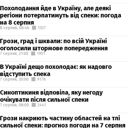
Похолодання йде в Україну, але деякі
регіони потерпатимуть від спеки: погода
на 8 серпня
8 серпня,
06:46
1327
Грози, град і шквали: по всій Україні
оголосили штормове попередження
7 серпня,
21:00
1951
В Україні дещо похолодає: як надовго
відступить спека
7 серпня,
20:00
9176
Синоптикиня відповіла, яку негоду
очікувати після сильної спеки
7 серпня,
08:00
2441
Грози накриють частину областей на тлі
сильної спеки: прогноз погоди на 7 серпня