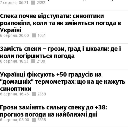
7 серпня,
06:21
2392
Спека почне відступати: синоптики
розповіли, коли та як зміниться погода в
Україні
6 серпня,
20:00
1051
Замість спеки – грози, град і шквали: де і
коли погіршиться погода
6 серпня,
18:53
2130
Українці фіксують +50 градусів на
"домашніх" термометрах: що на це кажуть
синоптики
6 серпня,
16:46
2368
Грози замінять сильну спеку до +38:
прогноз погоди на найближчі дні
6 серпня,
08:00
3358