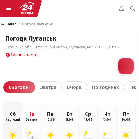
24 Канал
Погода Луганськ
Погода Луганськ
Луганська обл., Луганський район, Луганськ, 48.57°Пн, 39.3°Сх
Змінити місто
Сьогодні
Завтра
Вчора
По годинах
Тиж
Сб
Нд
Пн
Вт
Ср
Чт
Пт
Сьогодні
Завтра
10.08
11.08
12.08
13.08
14.08