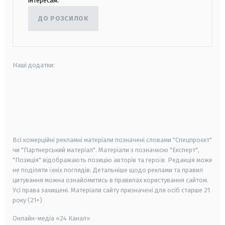
інтересам.
ДО РОЗСИЛОК
Наші додатки:
android
apple
smart tv
samsung smart tv
Всі комерційні рекламні матеріали позначені словами "Спецпроєкт"
чи "Партнерський матеріал". Матеріали з позначкою "Експерт",
"Позиція" відображають позицію авторів та героїв. Редакція може
не поділяти їхніх поглядів. Детальніше щодо реклами та правил
цитування можна ознайомитись в правилах користування сайтом.
Усі права захищені.
Матеріали сайту призначені для осіб старше
21
року (21+)
Онлайн-медіа «24 Канал»