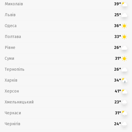
Миколаїв
39°
Львів
25°
Одеса
36°
Полтава
33°
Рівне
26°
Суми
31°
Тернопіль
26°
Харків
34°
Херсон
41°
Хмельницький
23°
Черкаси
31°
Чернігів
24°