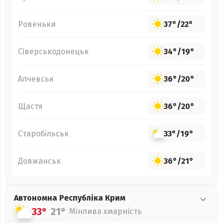
Ровеньки
37°
/
22°
Сіверськодонецьк
34°
/
19°
Алчевськ
36°
/
20°
Щастя
36°
/
20°
Старобільськ
33°
/
19°
Довжанськ
36°
/
21°
Автономна Республіка Крим
33°
21°
Мінлива хмарність