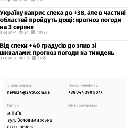
Україну накриє спека до +38, але в частині
областей пройдуть дощі: прогноз погоди
на 3 серпня
3 серпня,
09:27
10995
Від спеки +40 градусів до злив зі
шквалами: прогноз погоди на тиждень
3 серпня,
08:00
5465
E-mail редакції
Номер телефону:
news24@24tv.com.ua
+38 044 390 5077
Ми тут:
Ми в соцмережах:
м.Київ
,
вул. Володимирська
офіс
61/11,
50