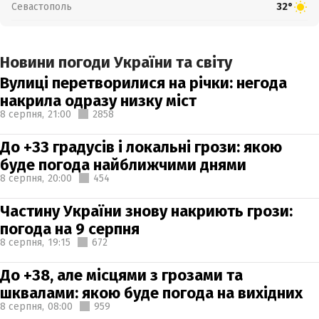
Севастополь
32°
Новини погоди України та світу
Вулиці перетворилися на річки: негода
накрила одразу низку міст
8 серпня,
21:00
2858
До +33 градусів і локальні грози: якою
буде погода найближчими днями
8 серпня,
20:00
454
Частину України знову накриють грози:
погода на 9 серпня
8 серпня,
19:15
672
До +38, але місцями з грозами та
шквалами: якою буде погода на вихідних
8 серпня,
08:00
959