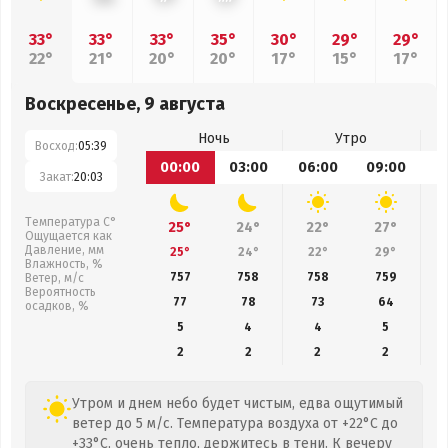
33°
33°
33°
35°
30°
29°
29°
22°
21°
20°
20°
17°
15°
17°
Воскресенье, 9 августа
Ночь
Утро
Восход:
05:39
00:00
03:00
06:00
09:00
1
Закат:
20:03
Температура С°
25°
24°
22°
27°
Ощущается как
Давление, мм
25°
24°
22°
29°
Влажность, %
757
758
758
759
Ветер, м/с
Вероятность
77
78
73
64
осадков, %
5
4
4
5
2
2
2
2
Утром и днем небо будет чистым, едва ощутимый
ветер до 5 м/с. Температура воздуха от +22°C до
+33°C, очень тепло, держитесь в тени. К вечеру