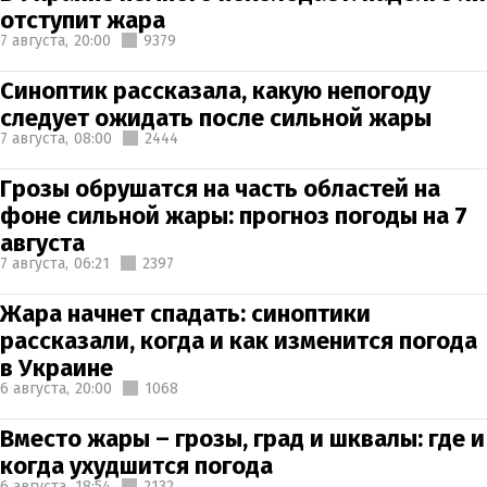
отступит жара
7 августа,
20:00
9379
Синоптик рассказала, какую непогоду
следует ожидать после сильной жары
7 августа,
08:00
2444
Грозы обрушатся на часть областей на
фоне сильной жары: прогноз погоды на 7
августа
7 августа,
06:21
2397
Жара начнет спадать: синоптики
рассказали, когда и как изменится погода
в Украине
6 августа,
20:00
1068
Вместо жары – грозы, град и шквалы: где и
когда ухудшится погода
6 августа,
18:54
2132