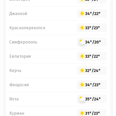
Джанкой
34°
/
22°
Красноперекопск
33°
/
23°
Симферополь
34°
/
20°
Евпатория
33°
/
22°
Керчь
32°
/
24°
Феодосия
34°
/
23°
Ялта
35°
/
24°
Курман
31°
/
23°