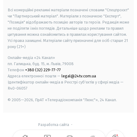
smart tv
samsung smart tv
Всі комерційні рекламні матеріали позначені словами "Спецпроєкт"
чи "Партнерський матеріал". Матеріали з позначкою "Експерт",
"Позиція" відображають позицію авторів та героїв. Редакція може
не поділяти їхніх поглядів. Детальніше щодо реклами та правил
цитування можна ознайомитись в правилах користування сайтом.
Усі права захищені.
Матеріали сайту призначені для осіб старше
21
року (21+)
Онлайн-медіа «24 Канал»
пл. Галицька, буд. 15, м. Львів, 79008
Телефон
+380 (32) 229-77-77
Адреса електронної пошти —
legal@24tv.com.ua
Ідентифікатор онлайн-медіа в Реєстрі суб'єктів у сфері медіа —
R40-06057
© 2005—2026,
ПрАТ «Телерадіокомпанія "Люкс"», 24 Канал.
Разработка сайта
-