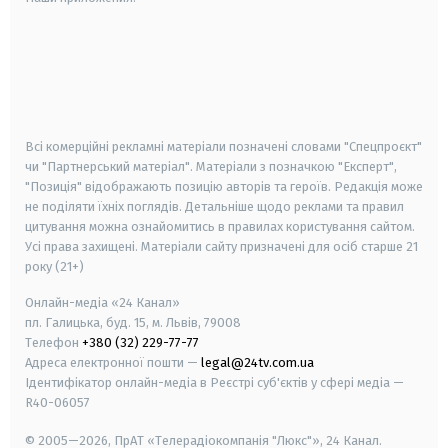
android
apple
smart tv
samsung smart tv
Всі комерційні рекламні матеріали позначені словами "Спецпроєкт"
чи "Партнерський матеріал". Матеріали з позначкою "Експерт",
"Позиція" відображають позицію авторів та героїв. Редакція може
не поділяти їхніх поглядів. Детальніше щодо реклами та правил
цитування можна ознайомитись в правилах користування сайтом.
Усі права захищені.
Матеріали сайту призначені для осіб старше
21
року (21+)
Онлайн-медіа «24 Канал»
пл. Галицька, буд. 15, м. Львів, 79008
Телефон
+380 (32) 229-77-77
Адреса електронної пошти —
legal@24tv.com.ua
Ідентифікатор онлайн-медіа в Реєстрі суб'єктів у сфері медіа —
R40-06057
© 2005—2026,
ПрАТ «Телерадіокомпанія "Люкс"», 24 Канал.