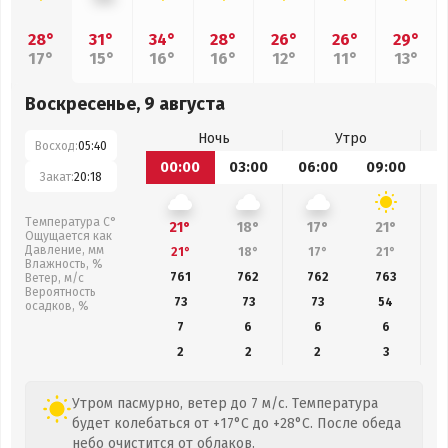
28°
31°
34°
28°
26°
26°
29°
17°
15°
16°
16°
12°
11°
13°
Воскресенье, 9 августа
Ночь
Утро
Восход:
05:40
00:00
03:00
06:00
09:00
1
Закат:
20:18
Температура С°
21°
18°
17°
21°
Ощущается как
Давление, мм
21°
18°
17°
21°
Влажность, %
761
762
762
763
Ветер, м/с
Вероятность
73
73
73
54
осадков, %
7
6
6
6
2
2
2
3
Утром пасмурно, ветер до 7 м/с. Температура
будет колебаться от +17°C до +28°C. После обеда
небо очистится от облаков.