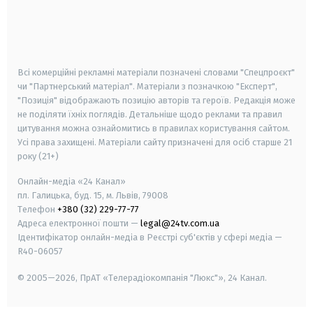
android
apple
smart tv
samsung smart tv
Всі комерційні рекламні матеріали позначені словами "Спецпроєкт"
чи "Партнерський матеріал". Матеріали з позначкою "Експерт",
"Позиція" відображають позицію авторів та героїв. Редакція може
не поділяти їхніх поглядів. Детальніше щодо реклами та правил
цитування можна ознайомитись в правилах користування сайтом.
Усі права захищені.
Матеріали сайту призначені для осіб старше
21
року (21+)
Онлайн-медіа «24 Канал»
пл. Галицька, буд. 15, м. Львів, 79008
Телефон
+380 (32) 229-77-77
Адреса електронної пошти —
legal@24tv.com.ua
Ідентифікатор онлайн-медіа в Реєстрі суб'єктів у сфері медіа —
R40-06057
© 2005—2026,
ПрАТ «Телерадіокомпанія "Люкс"», 24 Канал.