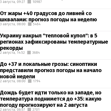
3 августа,
09:27
10987
От жары +40 градусов до ливней со
шквалами: прогноз погоды на неделю
3 августа,
08:00
5464
Украину накрыл "тепловой купол": в 5
регионах зафиксированы температурные
рекорды
2 августа,
14:52
3684
До +37 и локальные грозы: синоптики
представили прогноз погоды на начало
новой недели
2 августа,
08:00
1794
Дождь будет идти только на западе, но
температура поднимется до +35: какую
погоду прогнозируют на 2 августа
2 августа,
06:57
2701