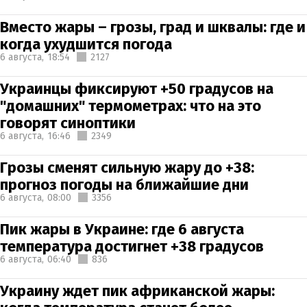
Вместо жары – грозы, град и шквалы: где и
когда ухудшится погода
6 августа,
18:54
2127
Украинцы фиксируют +50 градусов на
"домашних" термометрах: что на это
говорят синоптики
6 августа,
16:46
2349
Грозы сменят сильную жару до +38:
прогноз погоды на ближайшие дни
6 августа,
08:00
3356
Пик жары в Украине: где 6 августа
температура достигнет +38 градусов
6 августа,
06:40
836
Украину ждет пик африканской жары: