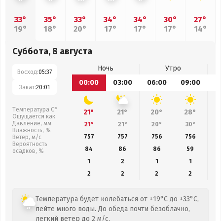
33°
35°
33°
34°
34°
30°
27°
19°
18°
20°
17°
17°
17°
14°
Суббота, 8 августа
Ночь
Утро
Восход:
05:37
00:00
03:00
06:00
09:00
1
Закат:
20:01
Температура С°
21°
21°
20°
28°
Ощущается как
Давление, мм
21°
21°
20°
30°
Влажность, %
757
757
756
756
Ветер, м/с
Вероятность
84
86
86
59
осадков, %
1
2
1
1
2
2
2
2
Температура будет колебаться от +19°C до +33°C,
пейте много воды. До обеда почти безоблачно,
легкий ветер до 2 м/с.