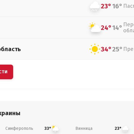
23°
16°
Пас
Пер
24°
14°
обл
34°
25°
область
Пре
СТИ
краины
Симферополь
Винница
33°
23°