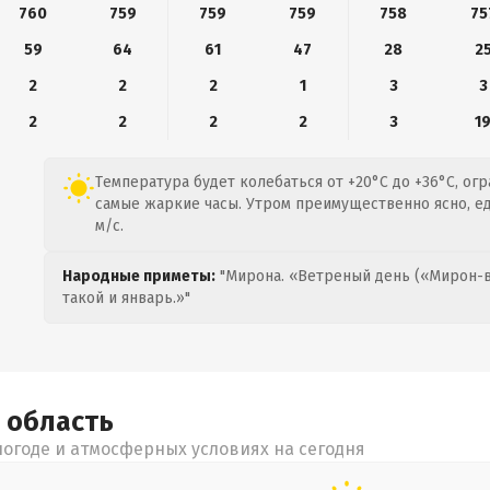
760
759
759
759
758
75
59
64
61
47
28
2
2
2
2
1
3
3
2
2
2
2
3
1
Температура будет колебаться от +20°C до +36°C, ог
самые жаркие часы. Утром преимущественно ясно, е
м/с.
Народные приметы:
"Мирона. «Ветреный день («Мирон-в
такой и январь.»"
я
область
огоде и атмосферных условиях на сегодня