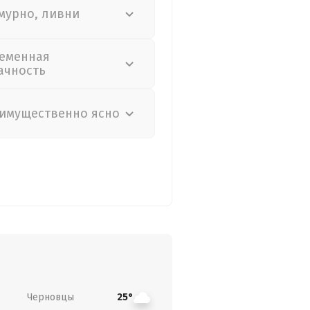
мурно, ливни
еменная
ачность
имущественно ясно
Черновцы
25°