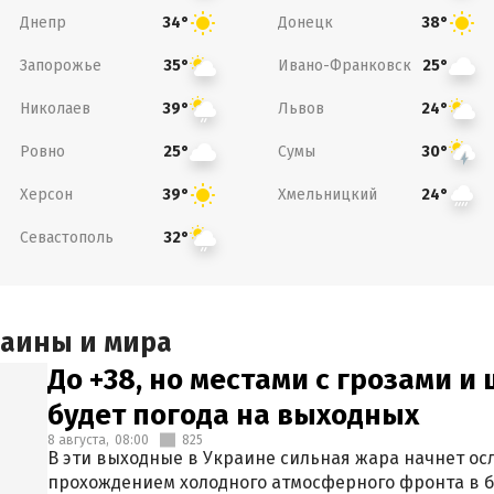
Днепр
Донецк
34°
38°
Запорожье
Ивано-Франковск
35°
25°
Николаев
Львов
39°
24°
Ровно
Сумы
25°
30°
Херсон
Хмельницкий
39°
24°
Севастополь
32°
раины и мира
До +38, но местами с грозами и
будет погода на выходных
8 августа,
08:00
825
В эти выходные в Украине сильная жара начнет осл
прохождением холодного атмосферного фронта в 