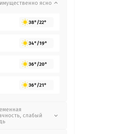
имущественно ясно
38°
/
22°
34°
/
19°
36°
/
20°
36°
/
21°
еменная
ачность, слабый
дь