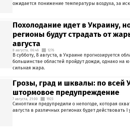
ожидается понижение температуры воздуха, за ис
Крыма.
Похолодание идет в Украину, н
регионы будут страдать от жары
августа
8 августа,
06:46
1276
В субботу, 8 августа, в Украине прогнозируется об
большинстве областей пройдут дожди, однако на ю
сильная жара.
Грозы, град и шквалы: по всей
штормовое предупреждение
7 августа,
21:00
1923
Синоптики предупредили о непогоде, которая охват
августа в различных регионах будет действовать I