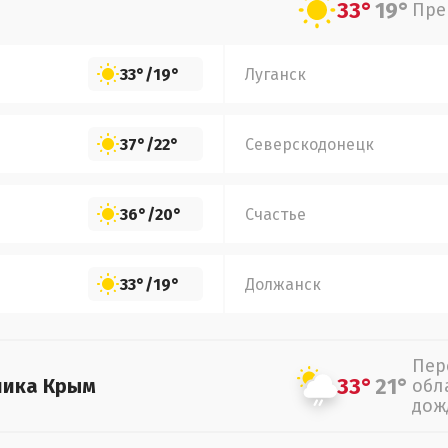
33°
19°
Пре
33°
/
19°
Луганск
37°
/
22°
Северскодонецк
36°
/
20°
Счастье
33°
/
19°
Должанск
Пер
33°
21°
лика Крым
обл
дож