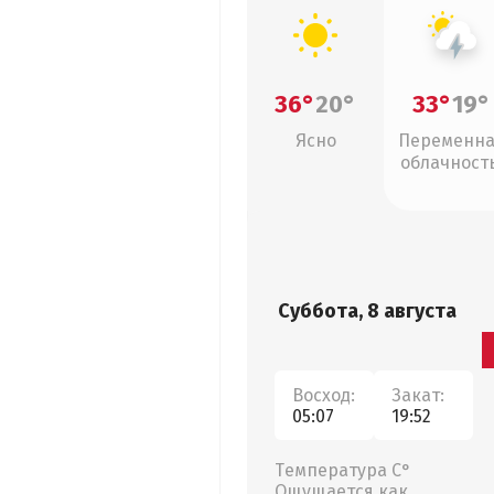
36°
20°
33°
19°
Ясно
Переменн
облачность
грозы
Суббота, 8 августа
Восход:
Закат:
05:07
19:52
Температура С°
Ощущается как