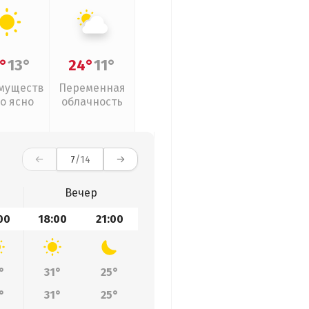
°
13°
24°
11°
муществ
Переменная
о ясно
облачность
7
/14
Вечер
00
18:00
21:00
°
31°
25°
°
31°
25°