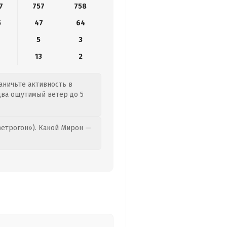
7
757
758
5
47
64
5
3
9
13
2
раничьте активность в
два ощутимый ветер до 5
етрогон»). Какой Мирон —