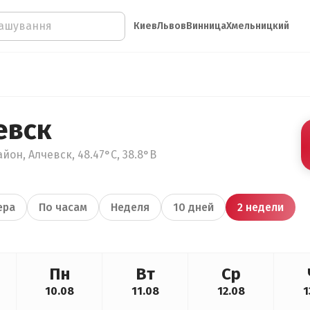
Киев
Львов
Винница
Хмельницкий
евск
йон, Алчевск, 48.47°С, 38.8°В
ера
По часам
Неделя
10 дней
2 недели
Пн
Вт
Ср
10.08
11.08
12.08
1