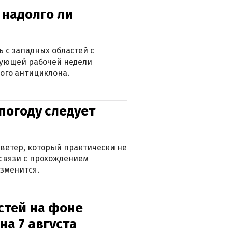
 надолго ли
 с западных областей с
дующей рабочей недели
ого антициклона.
погоду следует
ветер, который практически не
в связи с прохождением
зменится.
стей на фоне
на 7 августа