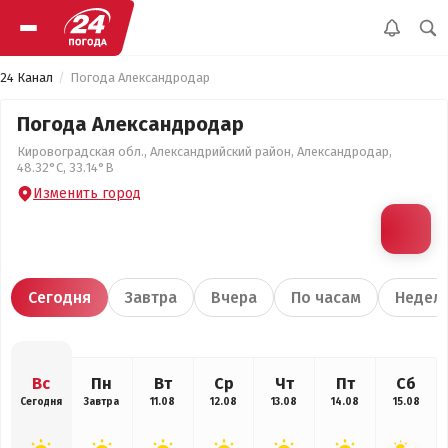
24 Канал
Погода Александродар
Погода Александродар
Кировоградская обл., Александрийский район, Александродар,
48.32°С, 33.14°В
Изменить город
Сегодня
Завтра
Вчера
По часам
Недел
Вс
Пн
Вт
Ср
Чт
Пт
Сб
Сегодня
Завтра
11.08
12.08
13.08
14.08
15.08