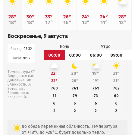
28°
30°
33°
26°
24°
24°
28°
18°
18°
17°
16°
12°
11°
12°
Воскресенье, 9 августа
Ночь
Утро
Восход:
05:32
00:00
03:00
06:00
09:00
1
Закат:
20:12
Температура С°
22°
20°
19°
21°
Ощущается как
Давление, мм
22°
20°
19°
21°
Влажность, %
760
761
761
762
Ветер, м/с
Вероятность
71
79
73
60
осадков, %
6
6
6
6
2
2
2
2
До обеда переменная облачность. Температура
от +18°C до +28°C, будет довольно тепло.