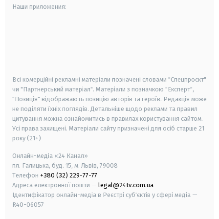
Наши приложения:
android
apple
smart tv
samsung smart tv
Всі комерційні рекламні матеріали позначені словами "Спецпроєкт"
чи "Партнерський матеріал". Матеріали з позначкою "Експерт",
"Позиція" відображають позицію авторів та героїв. Редакція може
не поділяти їхніх поглядів. Детальніше щодо реклами та правил
цитування можна ознайомитись в правилах користування сайтом.
Усі права захищені.
Матеріали сайту призначені для осіб старше
21
року (21+)
Онлайн-медіа «24 Канал»
пл. Галицька, буд. 15, м. Львів, 79008
Телефон
+380 (32) 229-77-77
Адреса електронної пошти —
legal@24tv.com.ua
Ідентифікатор онлайн-медіа в Реєстрі суб'єктів у сфері медіа —
R40-06057