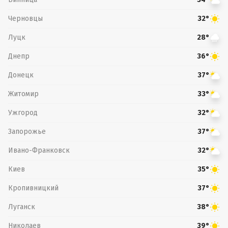
Черновцы
32°
Луцк
28°
Днепр
36°
Донецк
37°
Житомир
33°
Ужгород
32°
Запорожье
37°
Ивано-Франковск
32°
Киев
35°
Кропивницкий
37°
Луганск
38°
Николаев
39°