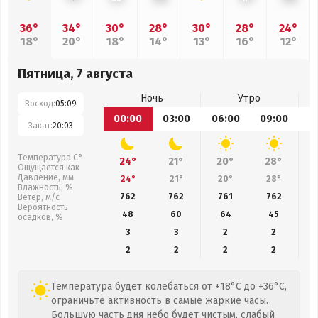
36°
34°
30°
28°
30°
28°
24°
18°
20°
18°
14°
13°
16°
12°
Пятница, 7 августа
Ночь
Утро
Восход:
05:09
00:00
03:00
06:00
09:00
1
Закат:
20:03
Температура С°
24°
21°
20°
28°
Ощущается как
Давление, мм
24°
21°
20°
28°
Влажность, %
762
762
761
762
Ветер, м/с
Вероятность
48
60
64
45
осадков, %
3
3
2
2
2
2
2
2
Температура будет колебаться от +18°C до +36°C,
ограничьте активность в самые жаркие часы.
Большую часть дня небо будет чистым, слабый