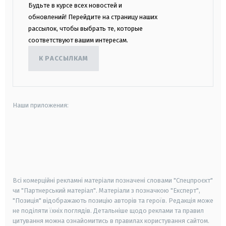
Будьте в курсе всех новостей и
обновлений! Перейдите на страницу наших
рассылок, чтобы выбрать те, которые
соответствуют вашим интересам.
К РАССЫЛКАМ
Наши приложения:
android
apple
smart tv
samsung smart tv
Всі комерційні рекламні матеріали позначені словами "Спецпроєкт"
чи "Партнерський матеріал". Матеріали з позначкою "Експерт",
"Позиція" відображають позицію авторів та героїв. Редакція може
не поділяти їхніх поглядів. Детальніше щодо реклами та правил
цитування можна ознайомитись в правилах користування сайтом.