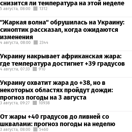
снизится ли температура на этой неделе
5 августа,
08:00
1312
"Жаркая волна" обрушилась на Украину:
синоптик рассказал, когда ожидаются
изменения
4 августа,
08:00
2344
Украину накрывает африканская жара:
где температура достигнет +39 градусов
4 августа,
07:33
910
Украину охватит жара до +38, но в
некоторых областях пройдут дожди:
прогноз погоды на 3 августа
3 августа,
09:27
10938
От жары +40 градусов до ливней со
шквалами: прогноз погоды на неделю
3 августа,
08:00
5460