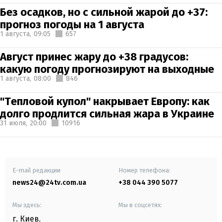
Без осадков, но с сильной жарой до +37:
прогноз погоды на 1 августа
1 августа,
09:05
657
Август принес жару до +38 градусов:
какую погоду прогнозируют на выходные
1 августа,
08:00
846
"Тепловой купол" накрывает Европу: как
долго продлится сильная жара в Украине
31 июля,
20:00
10916
E-mail редакции
Номер телефона:
news24@24tv.com.ua
+38 044 390 5077
Мы здесь:
Мы в соцсетях:
г. Киев
,