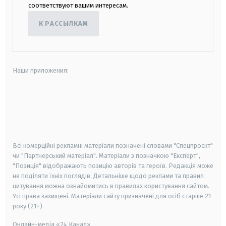
соответствуют вашим интересам.
К РАССЫЛКАМ
Наши приложения:
android
apple
smart tv
samsung smart tv
Всі комерційні рекламні матеріали позначені словами "Спецпроєкт"
чи "Партнерський матеріал". Матеріали з позначкою "Експерт",
"Позиція" відображають позицію авторів та героїв. Редакція може
не поділяти їхніх поглядів. Детальніше щодо реклами та правил
цитування можна ознайомитись в правилах користування сайтом.
Усі права захищені.
Матеріали сайту призначені для осіб старше
21
року (21+)
Онлайн-медіа «24 Канал»