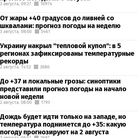
3 августа,
09:27
10974
От жары +40 градусов до ливней со
шквалами: прогноз погоды на неделю
3 августа,
08:00
5461
Украину накрыл "тепловой купол": в 5
регионах зафиксированы температурные
рекорды
2 августа,
14:52
3680
До +37 и локальные грозы: синоптики
представили прогноз погоды на начало
новой недели
2 августа,
08:00
1793
Дождь будет идти только на западе, но
температура поднимется до +35: какую
погоду прогнозируют на 2 августа
2 августа,
06:57
2697