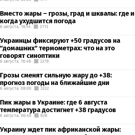
Вместо жары – грозы, град и шквалы: где и
когда ухудшится погода
6 августа,
18:54
2113
Украинцы фиксируют +50 градусов на
"домашних" термометрах: что на это
говорят синоптики
6 августа,
16:46
2278
Грозы сменят сильную жару до +38:
прогноз погоды на ближайшие дни
6 августа,
08:00
3332
Пик жары в Украине: где 6 августа
температура достигнет +38 градусов
6 августа,
06:40
828
Украину ждет пик африканской жары: