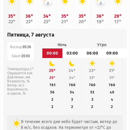
35°
36°
34°
35°
35°
36°
29°
22°
23°
23°
21°
20°
19°
17°
Пятница, 7 августа
Ночь
Утро
Восход:
05:26
00:00
03:00
06:00
09:00
1
Закат:
20:03
Температура С°
25°
24°
23°
31°
Ощущается как
Давление, мм
25°
24°
23°
31°
Влажность, %
761
760
760
760
Ветер, м/с
Вероятность
56
54
53
40
осадков, %
2
3
3
4
2
2
2
2
В течение всего дня небо будет чистым, ветер до
8 м/с, без осадков. На термометре от +22°C до