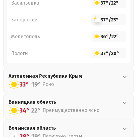
Васильевка
37°
/
22°
Запорожье
37°
/
23°
Мелитополь
36°
/
22°
Пологи
37°
/
20°
Автономная Республика Крым
33°
19°
Ясно
Винницкая
область
34°
22°
Преимущественно ясно
Волынская
область
28°
19°
Пасмурно, грозы