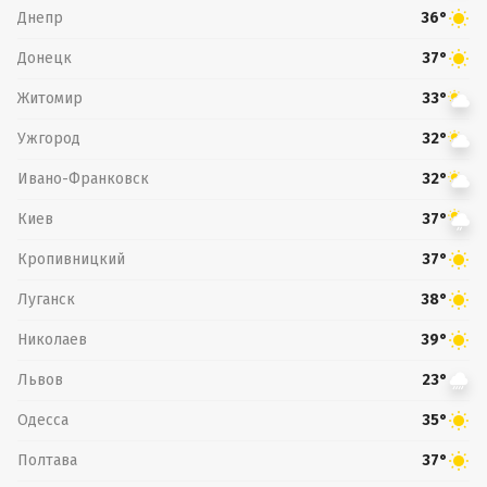
Днепр
36°
Донецк
37°
Житомир
33°
Ужгород
32°
Ивано-Франковск
32°
Киев
37°
Кропивницкий
37°
Луганск
38°
Николаев
39°
Львов
23°
Одесса
35°
Полтава
37°