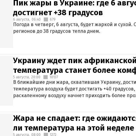
Пик жары в Украине: где 6 авг
достигнет +38 градусов
6 августа,
06:40
679
Погода в четверг, 6 августа, будет жаркой и сухой
регионов до 38 градусов тепла днем.
Украину ждет пик африканской
температура станет более ком
5 августа,
20:00
10137
В ближайшие дни жара, охватившая Украину, дости
температура воздуха будет достигать +40 градусов,
раскаленному воздуху начнет приходить более про
Жара не спадает: где ожидаютс
ли температура на этой неделе
5 августа,
08:00
1272