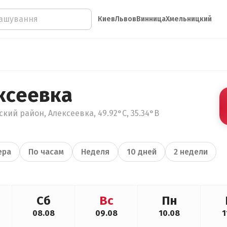
Киев
Львов
Винница
Хмельницкий
ксеевка
ский район, Алексеевка, 49.92°С, 35.34°В
ера
По часам
Неделя
10 дней
2 недели
Сб
Вс
Пн
08.08
09.08
10.08
1