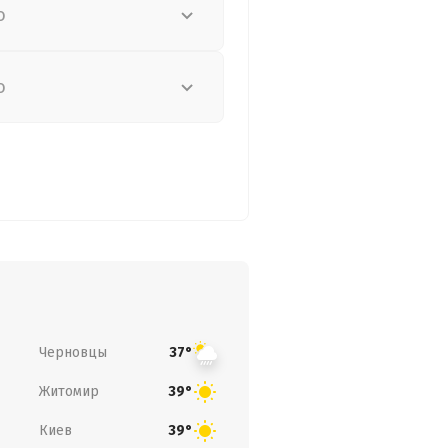
о
о
Черновцы
37°
Житомир
39°
Киев
39°