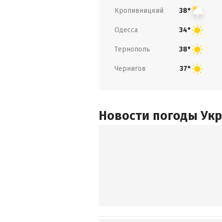
Кропивницкий
38°
Одесса
34°
Тернополь
38°
Чернигов
37°
Новости погоды Ук