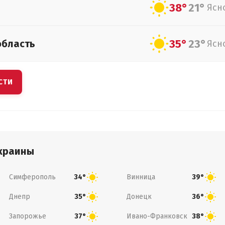
38°
21°
Ясн
35°
23°
область
Ясн
СТИ
краины
Симферополь
Винница
34°
39°
Днепр
Донецк
35°
36°
Запорожье
Ивано-Франковск
37°
38°