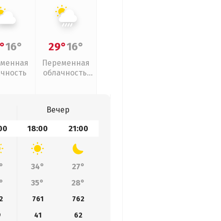
°
16°
29°
16°
менная
Переменная
ачность
облачность,
ливни
Вечер
00
18:00
21:00
°
34°
27°
°
35°
28°
2
761
762
9
41
62