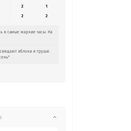
2
1
2
2
ть в самые жаркие часы. На
свящают яблоки и груши.
сень"
о