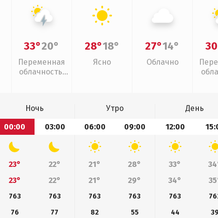
33°
20°
28°
18°
27°
14°
30
Переменная
Ясно
Облачно
Пере
облачность,
обл
грозы
Ночь
Утро
День
00:00
03:00
06:00
09:00
12:00
15:
23°
22°
21°
28°
33°
34
23°
22°
21°
29°
34°
35
763
763
763
763
763
76
76
77
82
55
44
3