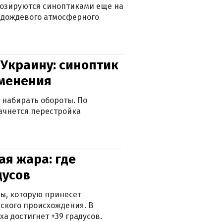
нозируются синоптиками еще на
д дождевого атмосферного
 Украину: синоптик
зменения
 набирать обороты. По
ачнется перестройка
я жара: где
дусов
ры, которую принесет
ского происхождения. В
а достигнет +39 градусов.