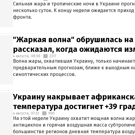
Сильная жара и тропические ночи в Украине прог
несколько суток. К концу недели ожидается прихо
фронта.
"Жаркая волна" обрушилась на
рассказал, когда ожидаются и
4 августа,
08:00
2317
Волна жары, охватившая Украину, только начинает
предварительным прогнозам, ближе к выходным н
синоптических процессов.
Украину накрывает африканска
температура достигнет +39 гра
4 августа,
07:33
900
На этой неделе Украину охватит мощная волна жа
антициклон и горячая воздушная масса субтропиче
большинстве регионов дневная температура воздух