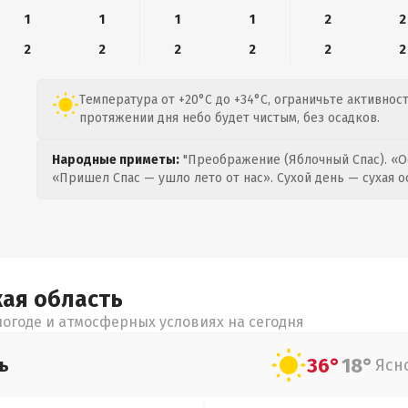
1
1
1
1
2
2
2
2
2
2
2
2
Температура от +20°C до +34°C, ограничьте активнос
протяжении дня небо будет чистым, без осадков.
Народные приметы:
"Преображение (Яблочный Спас). «О
«Пришел Спас — ушло лето от нас». Сухой день — сухая о
кая
область
огоде и атмосферных условиях на сегодня
36°
18°
ь
Ясн