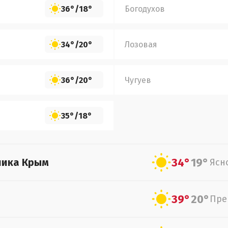
36°
/
18°
Богодухов
34°
/
20°
Лозовая
36°
/
20°
Чугуев
35°
/
18°
34°
19°
лика Крым
Ясн
39°
20°
Пре