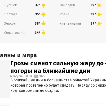
Луганск
Николаев
37°
39°
Полтава
Ровно
35°
39°
Херсон
Хмельницкий
38°
37°
Севастополь
34°
раины и мира
Грозы сменят сильную жару до 
погоды на ближайшие дни
6 августа,
08:00
1825
В ближайшие дни в большинстве областей Украины
которая постепенно будет спадать. Наряду со сн
кратковременные осадки.