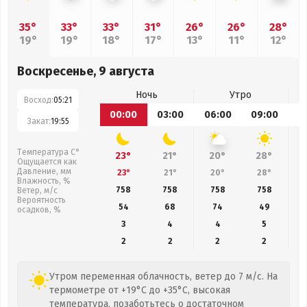
35°
33°
33°
31°
26°
26°
28°
19°
19°
18°
17°
13°
11°
12°
Воскресенье, 9 августа
Ночь
Утро
Восход:
05:21
00:00
03:00
06:00
09:00
1
Закат:
19:55
Температура С°
23°
21°
20°
28°
Ощущается как
Давление, мм
23°
21°
20°
28°
Влажность, %
758
758
758
758
Ветер, м/с
Вероятность
54
68
74
49
осадков, %
3
4
4
5
2
2
2
2
Утром переменная облачность, ветер до 7 м/с. На
термометре от +19°C до +35°C, высокая
температура, позаботьтесь о достаточном