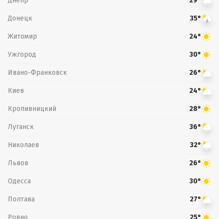
Днепр
29°
Донецк
35°
Житомир
24°
Ужгород
30°
Ивано-Франковск
26°
Киев
24°
Кропивницкий
28°
Луганск
36°
Николаев
32°
Львов
26°
Одесса
30°
Полтава
27°
Ровно
25°