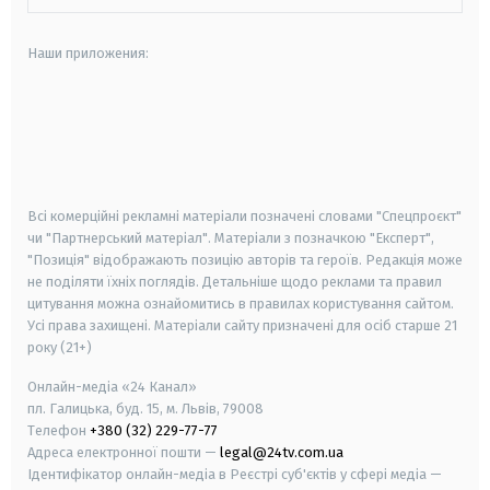
Наши приложения:
android
apple
smart tv
samsung smart tv
Всі комерційні рекламні матеріали позначені словами "Спецпроєкт"
чи "Партнерський матеріал". Матеріали з позначкою "Експерт",
"Позиція" відображають позицію авторів та героїв. Редакція може
не поділяти їхніх поглядів. Детальніше щодо реклами та правил
цитування можна ознайомитись в правилах користування сайтом.
Усі права захищені.
Матеріали сайту призначені для осіб старше
21
року (21+)
Онлайн-медіа «24 Канал»
пл. Галицька, буд. 15, м. Львів, 79008
Телефон
+380 (32) 229-77-77
Адреса електронної пошти —
legal@24tv.com.ua
Ідентифікатор онлайн-медіа в Реєстрі суб'єктів у сфері медіа —