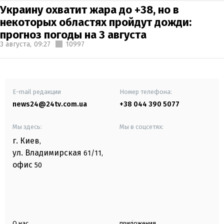
Украину охватит жара до +38, но в
некоторых областях пройдут дожди:
прогноз погоды на 3 августа
3 августа,
09:27
10997
E-mail редакции
Номер телефона:
news24@24tv.com.ua
+38 044 390 5077
Мы здесь:
Мы в соцсетях:
г. Киев
,
ул. Владимирская
61/11,
офис
50
О нас
приложения