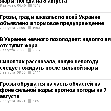
жары: погода на 8 августа
8 августа,
06:46
1343
Грозы, град и шквалы: по всей Украине
объявлено штормовое предупреждение
7 августа,
21:00
1963
В Украине немного похолодает: надолго ли
отступит жара
7 августа,
20:00
9364
Синоптик рассказала, какую непогоду
следует ожидать после сильной жары
7 августа,
08:00
2444
Грозы обрушатся на часть областей на
фоне сильной жары: прогноз погоды на 7
августа
7 августа,
06:21
2397