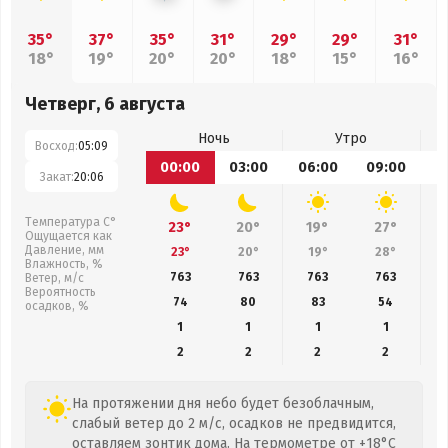
35°
37°
35°
31°
29°
29°
31°
18°
19°
20°
20°
18°
15°
16°
Четверг, 6 августа
Ночь
Утро
Восход:
05:09
00:00
03:00
06:00
09:00
1
Закат:
20:06
Температура С°
23°
20°
19°
27°
Ощущается как
Давление, мм
23°
20°
19°
28°
Влажность, %
763
763
763
763
Ветер, м/с
Вероятность
74
80
83
54
осадков, %
1
1
1
1
2
2
2
2
На протяжении дня небо будет безоблачным,
слабый ветер до 2 м/с, осадков не предвидится,
оставляем зонтик дома. На термометре от +18°C