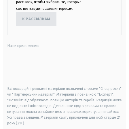
рассылок, чтобы выбрать те, которые
соответствуют вашим интересам.
К РАССЫЛКАМ
Наши приложения:
android
apple
smart tv
samsung smart tv
Всі комерційні рекламні матеріали позначені словами "Спецпроєкт"
чи "Партнерський матеріал". Матеріали з позначкою "Експерт",
"Позиція" відображають позицію авторів та героїв. Редакція може
не поділяти їхніх поглядів. Детальніше щодо реклами та правил
цитування можна ознайомитись в правилах користування сайтом.
Усі права захищені.
Матеріали сайту призначені для осіб старше
21
року (21+)