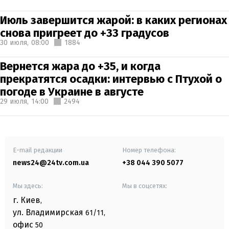
Июль завершится жарой: в каких регионах
снова пригреет до +33 градусов
30 июля,
08:00
1884
Вернется жара до +35, и когда
прекратятся осадки: интервью с Птухой о
погоде в Украине в августе
29 июля,
14:00
2494
E-mail редакции
Номер телефона:
news24@24tv.com.ua
+38 044 390 5077
Мы здесь:
Мы в соцсетях:
г. Киев
,
ул. Владимирская
61/11,
офис
50