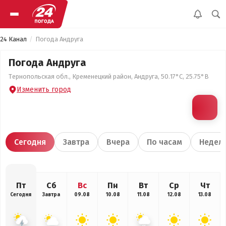
24 Канал
Погода Андруга
Погода Андруга
Тернопольская обл., Кременецкий район, Андруга, 50.17°С, 25.75°В
Изменить город
Сегодня
Завтра
Вчера
По часам
Недел
Пт
Сб
Вс
Пн
Вт
Ср
Чт
Сегодня
Завтра
09.08
10.08
11.08
12.08
13.08