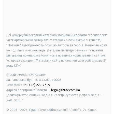
android
apple
smart tv
samsung smart tv
Всі комерційні рекламні матеріали позначені словами "Спецпроєкт"
чи "Партнерський матеріал". Матеріали з позначкою "Експерт",
"Позиція" відображають позицію авторів та героїв. Редакція може
не поділяти їхніх поглядів. Детальніше щодо реклами та правил
цитування можна ознайомитись в правилах користування сайтом.
Усі права захищені.
Матеріали сайту призначені для осіб старше
21
року (21+)
Онлайн-медіа «24 Канал»
пл. Галицька, буд. 15, м. Львів, 79008
Телефон
+380 (32) 229-77-77
Адреса електронної пошти —
legal@24tv.com.ua
Ідентифікатор онлайн-медіа в Реєстрі суб'єктів у сфері медіа —
R40-06057
© 2005—2026,
ПрАТ «Телерадіокомпанія "Люкс"», 24 Канал.