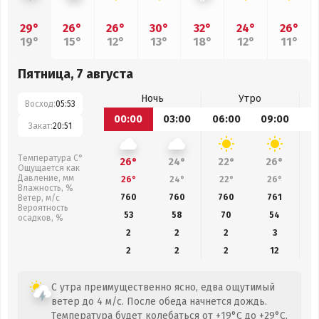
29°
26°
26°
30°
32°
24°
26°
19°
15°
12°
13°
18°
12°
11°
Пятница, 7 августа
Ночь
Утро
Восход:
05:53
00:00
03:00
06:00
09:00
1
Закат:
20:51
Температура С°
26°
24°
22°
26°
Ощущается как
Давление, мм
26°
24°
22°
26°
Влажность, %
760
760
760
761
Ветер, м/с
Вероятность
53
58
70
54
осадков, %
2
2
2
3
2
2
2
12
С утра преимущественно ясно, едва ощутимый
ветер до 4 м/с. После обеда начнется дождь.
Температура будет колебаться от +19°C до +29°C,