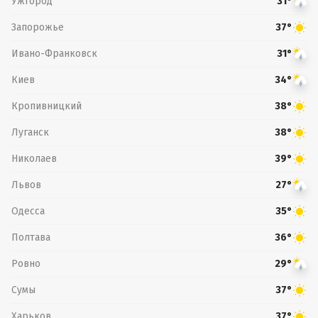
Ужгород
31°
Запорожье
37°
Ивано-Франковск
31°
Киев
34°
Кропивницкий
38°
Луганск
38°
Николаев
39°
Львов
27°
Одесса
35°
Полтава
36°
Ровно
29°
Сумы
37°
Харьков
37°