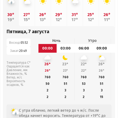
30°
27°
26°
29°
31°
25°
26°
19°
15°
13°
12°
17°
12°
11°
Пятница, 7 августа
Ночь
Утро
Восход:
05:52
00:00
03:00
06:00
09:00
1
Закат:
20:49
Температура С°
26°
23°
22°
26°
Ощущается как
Давление, мм
26°
23°
22°
26°
Влажность, %
760
760
760
760
Ветер, м/с
Вероятность
50
51
53
51
осадков, %
2
3
3
3
2
2
2
15
С утра облачно, легкий ветер до 4 м/с. После
обеда начнет моросить. Температура от +19°C до