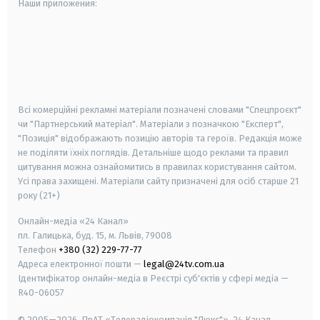
Наши приложения:
android
apple
smart tv
samsung smart tv
Всі комерційні рекламні матеріали позначені словами "Спецпроєкт"
чи "Партнерський матеріал". Матеріали з позначкою "Експерт",
"Позиція" відображають позицію авторів та героїв. Редакція може
не поділяти їхніх поглядів. Детальніше щодо реклами та правил
цитування можна ознайомитись в правилах користування сайтом.
Усі права захищені.
Матеріали сайту призначені для осіб старше
21
року (21+)
Онлайн-медіа «24 Канал»
пл. Галицька, буд. 15, м. Львів, 79008
Телефон
+380 (32) 229-77-77
Адреса електронної пошти —
legal@24tv.com.ua
Ідентифікатор онлайн-медіа в Реєстрі суб'єктів у сфері медіа —
R40-06057
© 2005—2026,
ПрАТ «Телерадіокомпанія "Люкс"», 24 Канал.