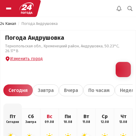
24 Канал
Погода Андрушовка
Погода Андрушовка
Тернопольская обл., Кременецкий район, Андрушовка, 50.23°С,
26.17°В
Изменить город
Сегодня
Завтра
Вчера
По часам
Недел
Пт
Сб
Вс
Пн
Вт
Ср
Чт
Сегодня
Завтра
09.08
10.08
11.08
12.08
13.08