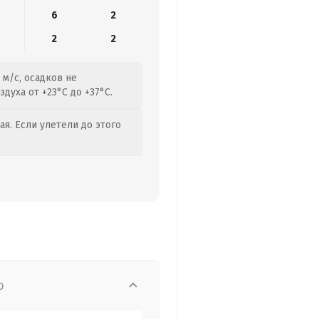
6
2
2
2
 м/с, осадков не
духа от +23°C до +37°C.
я. Если улетели до этого
о