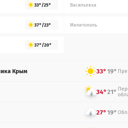
33°
/
25°
Васильевка
37°
/
23°
Мелитополь
37°
/
20°
33°
19°
лика Крым
Пре
Пер
34°
21°
обл
27°
19°
Обл