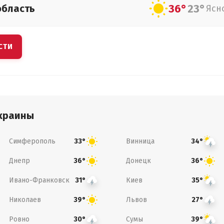
36°
23°
область
Ясн
СТИ
краины
Симферополь
Винница
33°
34°
Днепр
Донецк
36°
36°
Ивано-Франковск
Киев
31°
35°
Николаев
Львов
39°
27°
Ровно
Сумы
30°
39°