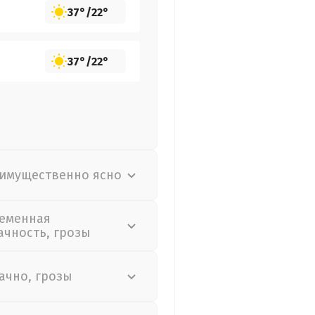
37°
/
22°
37°
/
22°
имущественно ясно
еменная
ачность, грозы
ачно, грозы