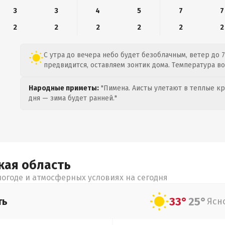
3
3
4
5
7
7
2
2
2
2
2
2
С утра до вечера небо будет безоблачным, ветер до 7
предвидится, оставляем зонтик дома. Температура воз
Народные приметы:
"Пимена. Аисты улетают в теплые кра
дня — зима будет ранней."
кая
область
огоде и атмосферных условиях на сегодня
33°
25°
ть
Ясн