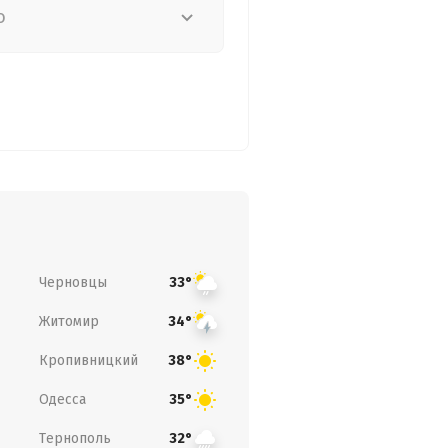
о
Черновцы
33°
Житомир
34°
Кропивницкий
38°
Одесса
35°
Тернополь
32°