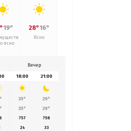
°
19°
28°
16°
муществ
Ясно
о ясно
Вечер
00
18:00
21:00
°
35°
29°
°
35°
29°
8
757
758
1
24
33