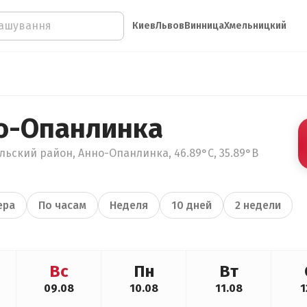
Киев
Львов
Винница
Хмельницкий
о-Опанлинка
льский район, Анно-Опанлинка, 46.89°С, 35.89°В
ера
По часам
Неделя
10 дней
2 недели
Вс
Пн
Вт
09.08
10.08
11.08
1