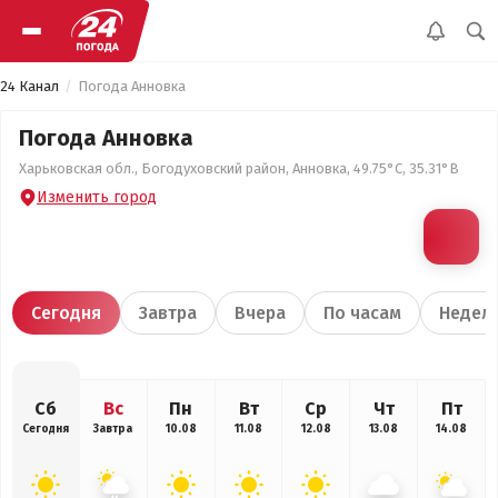
24 Канал
Погода Анновка
Погода Анновка
Харьковская обл., Богодуховский район, Анновка, 49.75°С, 35.31°В
Изменить город
Сегодня
Завтра
Вчера
По часам
Недел
Сб
Вс
Пн
Вт
Ср
Чт
Пт
Сегодня
Завтра
10.08
11.08
12.08
13.08
14.08