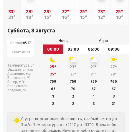
33°
28°
28°
32°
25°
23°
25°
21°
18°
15°
16°
15°
12°
10°
Суббота, 8 августа
Ночь
Утро
Восход:
05:17
00:00
03:00
06:00
09:00
1
Закат:
20:10
Температура С°
25°
23°
21°
27°
Ощущается как
Давление, мм
25°
23°
21°
29°
Влажность, %
759
759
759
760
Ветер, м/с
Вероятность
67
70
67
67
осадков, %
1
2
1
3
2
2
3
31
С утра переменная облачность, слабый ветер до
3 м/с. Температура от +21°C до +33°C. Днем небо
затянется облаками. Вечером небо очистится от