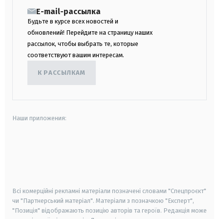
E-mail-рассылка
Будьте в курсе всех новостей и
обновлений! Перейдите на страницу наших
рассылок, чтобы выбрать те, которые
соответствуют вашим интересам.
К РАССЫЛКАМ
Наши приложения:
android
apple
smart tv
samsung smart tv
Всі комерційні рекламні матеріали позначені словами "Спецпроєкт"
чи "Партнерський матеріал". Матеріали з позначкою "Експерт",
"Позиція" відображають позицію авторів та героїв. Редакція може