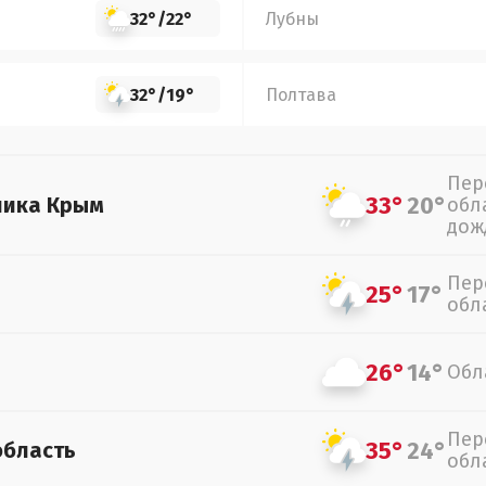
32°
/
22°
Лубны
32°
/
19°
Полтава
Пер
33°
20°
лика Крым
обл
дож
Пер
25°
17°
обл
26°
14°
Обл
Пер
35°
24°
область
обл