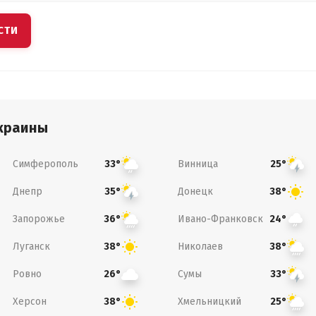
СТИ
краины
Симферополь
Винница
33°
25°
Днепр
Донецк
35°
38°
Запорожье
Ивано-Франковск
36°
24°
Луганск
Николаев
38°
38°
Ровно
Сумы
26°
33°
Херсон
Хмельницкий
38°
25°