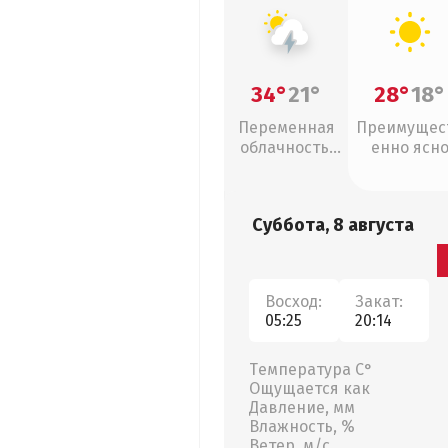
34°
21°
28°
18°
Переменная
Преимущес
облачность,
енно ясн
грозы
Суббота, 8 августа
Восход:
Закат:
05:25
20:14
Температура С°
Ощущается как
Давление, мм
Влажность, %
Ветер, м/с