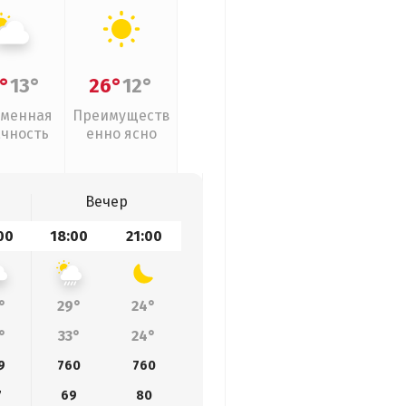
°
13°
26°
12°
менная
Преимуществ
ачность
енно ясно
Вечер
00
18:00
21:00
°
29°
24°
°
33°
24°
9
760
760
7
69
80