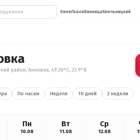
Киев
Львов
Винница
Хмельницкий
овка
кий район, Анновка, 49.26°С, 33.9°В
ера
По часам
Неделя
10 дней
2 недели
Пн
Вт
Ср
10.08
11.08
12.08
1