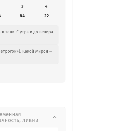
3
4
8
84
22
 в тени. С утра и до вечера
етрогон»). Какой Мирон —
еменная
ачность, ливни