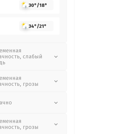
30°
/
18°
34°
/
21°
еменная
ачность, слабый
дь
еменная
ачность, грозы
ачно
еменная
ачность, грозы