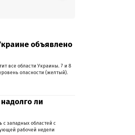
 Украине объявлено
ит все области Украины. 7 и 8
 уровень опасности (желтый).
 надолго ли
 с западных областей с
дующей рабочей недели