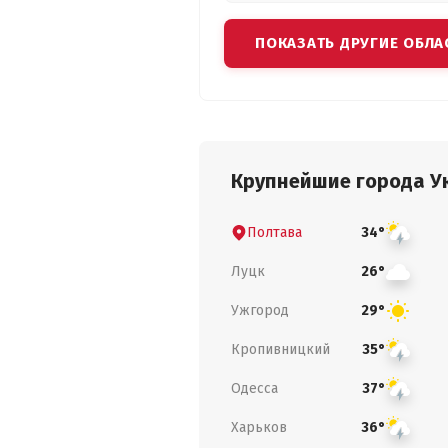
ПОКАЗАТЬ ДРУГИЕ ОБЛА
Крупнейшие города У
Полтава
34°
Луцк
26°
Ужгород
29°
Кропивницкий
35°
Одесса
37°
Харьков
36°