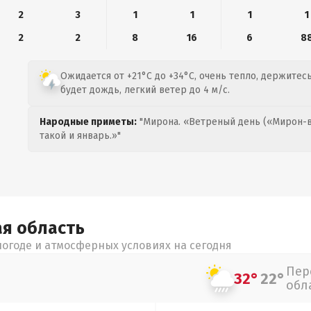
2
3
1
1
1
1
2
2
8
16
6
8
Ожидается от +21°C до +34°C, очень тепло, держитесь
будет дождь, легкий ветер до 4 м/с.
Народные приметы:
"Мирона. «Ветреный день («Мирон-в
такой и январь.»"
ая
область
огоде и атмосферных условиях на сегодня
Пер
32°
22°
обл