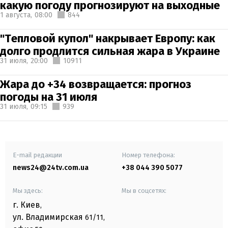
какую погоду прогнозируют на выходные
1 августа,
08:00
844
"Тепловой купол" накрывает Европу: как
долго продлится сильная жара в Украине
31 июля,
20:00
10911
Жара до +34 возвращается: прогноз
погоды на 31 июля
31 июля,
09:15
939
E-mail редакции
Номер телефона:
news24@24tv.com.ua
+38 044 390 5077
Мы здесь:
Мы в соцсетях:
г. Киев
,
ул. Владимирская
61/11,