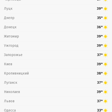
Луцк
39°
Днепр
35°
Донецк
36°
Житомир
39°
Ужгород
39°
Запорожье
37°
Киев
39°
Кропивницкий
38°
Луганск
37°
Николаев
39°
Львов
37°
Одесса
33°