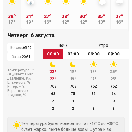
38°
31°
27°
28°
30°
35°
27°
17°
19°
16°
12°
12°
13°
16°
Четверг, 6 августа
Ночь
Утро
Восход:
05:59
00:00
03:00
06:00
09:00
1
Закат:
20:51
Температура С°
22°
19°
17°
25°
Ощущается как
Давление, мм
22°
19°
17°
25°
Влажность, %
763
763
762
762
Ветер, м/с
Вероятность
63
75
79
64
осадков, %
2
1
1
0
2
2
2
2
Температура будет колебаться от +17°C до +38°C,
будет жарко, пейте больше воды. С утра и до