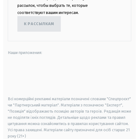
рассылок, чтобы выбрать те, которые
соответствуют вашим интересам.
К РАССЫЛКАМ
Наши приложения:
android
apple
smart tv
samsung smart tv
Всі комерційні рекламні матеріали позначені словами "Спецпроєкт"
чи "Партнерський матеріал". Матеріали з позначкою "Експерт",
"Позиція" відображають позицію авторів та героїв. Редакція може
не поділяти їхніх поглядів. Детальніше щодо реклами та правил
цитування можна ознайомитись в правилах користування сайтом.
Усі права захищені.
Матеріали сайту призначені для осіб старше
21
року (21+)