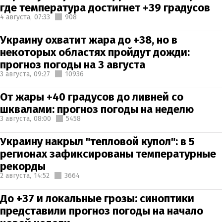
где температура достигнет +39 градусов
4 августа,
07:33
908
Украину охватит жара до +38, но в
некоторых областях пройдут дожди:
прогноз погоды на 3 августа
3 августа,
09:27
10936
От жары +40 градусов до ливней со
шквалами: прогноз погоды на неделю
3 августа,
08:00
5458
Украину накрыл "тепловой купол": в 5
регионах зафиксированы температурные
рекорды
2 августа,
14:52
3664
До +37 и локальные грозы: синоптики
представили прогноз погоды на начало