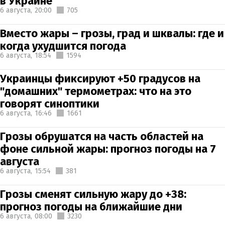
в Украине
6 августа,
20:00
705
Вместо жары – грозы, град и шквалы: где и
когда ухудшится погода
6 августа,
18:54
1594
Украинцы фиксируют +50 градусов на
"домашних" термометрах: что на это
говорят синоптики
6 августа,
16:46
1661
Грозы обрушатся на часть областей на
фоне сильной жары: прогноз погоды на 7
августа
6 августа,
15:54
381
Грозы сменят сильную жару до +38:
прогноз погоды на ближайшие дни
6 августа,
08:00
3230