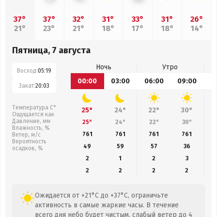
37°
37°
32°
31°
33°
31°
26°
21°
23°
21°
18°
17°
18°
14°
Пятница, 7 августа
Ночь
Утро
Восход:
05:19
00:00
03:00
06:00
09:00
1
Закат:
20:03
Температура С°
25°
24°
22°
30°
Ощущается как
Давление, мм
25°
24°
22°
30°
Влажность, %
761
761
761
761
Ветер, м/с
Вероятность
49
59
57
36
осадков, %
2
1
2
3
2
2
2
2
Ожидается от +21°C до +37°C, ограничьте
активность в самые жаркие часы. В течение
всего дня небо будет чистым, слабый ветер до 4