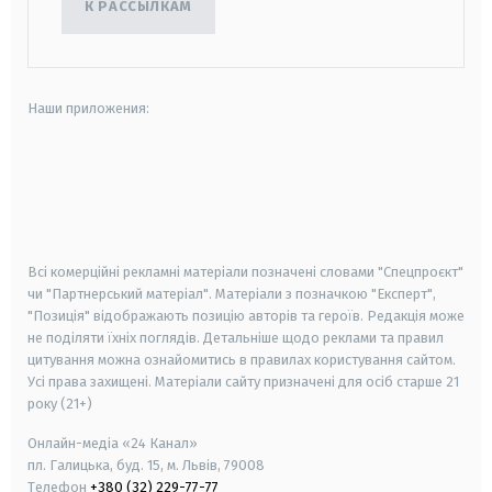
К РАССЫЛКАМ
Наши приложения:
android
apple
smart tv
samsung smart tv
Всі комерційні рекламні матеріали позначені словами "Спецпроєкт"
чи "Партнерський матеріал". Матеріали з позначкою "Експерт",
"Позиція" відображають позицію авторів та героїв. Редакція може
не поділяти їхніх поглядів. Детальніше щодо реклами та правил
цитування можна ознайомитись в правилах користування сайтом.
Усі права захищені.
Матеріали сайту призначені для осіб старше
21
року (21+)
Онлайн-медіа «24 Канал»
пл. Галицька, буд. 15, м. Львів, 79008
Телефон
+380 (32) 229-77-77