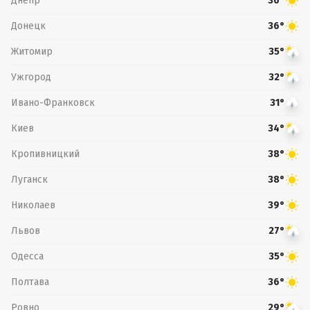
Днепр
36°
Донецк
36°
Житомир
35°
Ужгород
32°
Ивано-Франковск
31°
Киев
34°
Кропивницкий
38°
Луганск
38°
Николаев
39°
Львов
27°
Одесса
35°
Полтава
36°
Ровно
29°