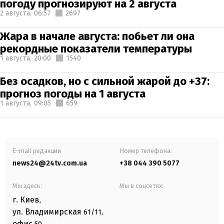
погоду прогнозируют на 2 августа
2 августа,
06:57
2697
Жара в начале августа: побьет ли она
рекордные показатели температуры
1 августа,
20:00
1540
Без осадков, но с сильной жарой до +37:
прогноз погоды на 1 августа
1 августа,
09:05
659
E-mail редакции
Номер телефона:
news24@24tv.com.ua
+38 044 390 5077
Мы здесь:
Мы в соцсетях:
г. Киев
,
ул. Владимирская
61/11,
офис