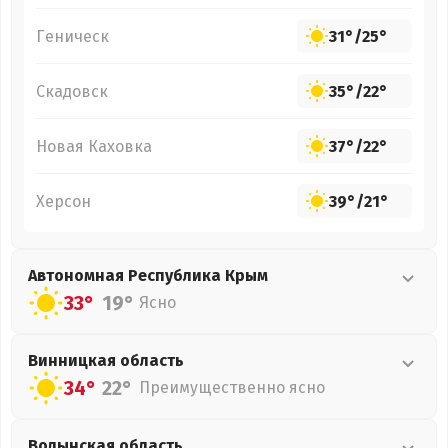
Геническ
31°
/
25°
Скадовск
35°
/
22°
Новая Каховка
37°
/
22°
Херсон
39°
/
21°
Автономная Республика Крым
33°
19°
Ясно
Винницкая
область
34°
22°
Преимущественно ясно
Волынская
область