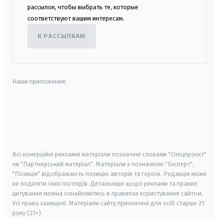
рассылок, чтобы выбрать те, которые
соответствуют вашим интересам.
К РАССЫЛКАМ
Наши приложения:
android
apple
smart tv
samsung smart tv
Всі комерційні рекламні матеріали позначені словами "Спецпроєкт"
чи "Партнерський матеріал". Матеріали з позначкою "Експерт",
"Позиція" відображають позицію авторів та героїв. Редакція може
не поділяти їхніх поглядів. Детальніше щодо реклами та правил
цитування можна ознайомитись в правилах користування сайтом.
Усі права захищені.
Матеріали сайту призначені для осіб старше
21
року (21+)