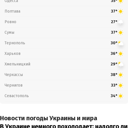
Одесса
35°
Полтава
37°
Ровно
27°
Сумы
37°
Тернополь
30°
Харьков
36°
Хмельницкий
29°
Черкассы
38°
Чернигов
33°
Севастополь
34°
Новости погоды Украины и мира
В Украине немного похолодает: надолго ли