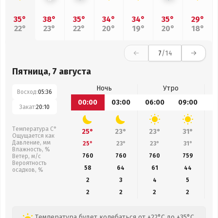
35°
38°
35°
34°
34°
35°
29°
22°
23°
22°
20°
19°
20°
18°
7
/14
Пятница, 7 августа
Ночь
Утро
Восход:
05:36
00:00
03:00
06:00
09:00
1
Закат:
20:10
Температура С°
25°
23°
23°
31°
Ощущается как
Давление, мм
25°
23°
23°
31°
Влажность, %
760
760
760
759
Ветер, м/с
Вероятность
58
64
61
44
осадков, %
2
3
4
5
2
2
2
2
Температура будет колебаться от +22°C до +35°C,