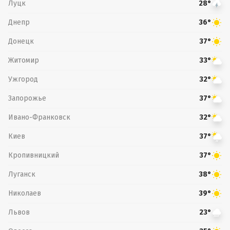
Луцк
28°
Днепр
36°
Донецк
37°
Житомир
33°
Ужгород
32°
Запорожье
37°
Ивано-Франковск
32°
Киев
37°
Кропивницкий
37°
Луганск
38°
Николаев
39°
Львов
23°