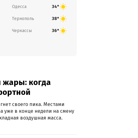
Одесса
34°
Тернополь
38°
Черкассы
36°
 жары: когда
фортной
гнет своего пика. Местами
 а уже в конце недели на смену
хладная воздушная масса.