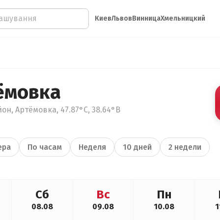
Киев
Львов
Винница
Хмельницкий
ёмовка
он, Артёмовка, 47.87°С, 38.64°В
ера
По часам
Неделя
10 дней
2 недели
Сб
Вс
Пн
08.08
09.08
10.08
1