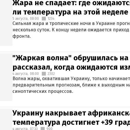
Жара не спадает: где ожидаютс
ли температура на этой неделе
5 августа,
08:00
1234
Сильная жара и тропические ночи в Украине прог
несколько суток. К концу недели ожидается прихо
фронта.
"Жаркая волна" обрушилась на
рассказал, когда ожидаются и
4 августа,
08:00
2302
Волна жары, охватившая Украину, только начинает
предварительным прогнозам, ближе к выходным н
синоптических процессов.
Украину накрывает африканска
температура достигнет +39 гра
4 августа,
07:33
900