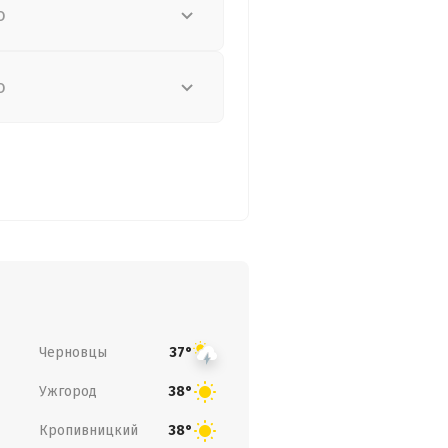
о
о
Черновцы
37°
Ужгород
38°
Кропивницкий
38°