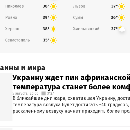
Николаев
Львов
38°
37°
Ровно
Сумы
39°
36°
Херсон
Хмельницкий
38°
37°
Севастополь
35°
раины и мира
Украину ждет пик африканской
температура станет более ком
5 августа,
20:00
3127
В ближайшие дни жара, охватившая Украину, дости
температура воздуха будет достигать +40 градусов,
раскаленному воздуху начнет приходить более про