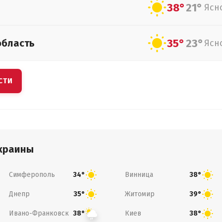
38°
21°
Ясн
35°
23°
область
Ясн
СТИ
краины
Симферополь
Винница
34°
38°
Днепр
Житомир
35°
39°
Ивано-Франковск
Киев
38°
38°