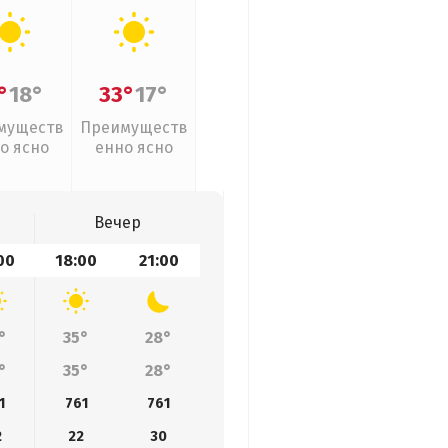
°
18°
33°
17°
муществ
Преимуществ
о ясно
енно ясно
Вечер
00
18:00
21:00
°
35°
28°
°
35°
28°
1
761
761
2
22
30