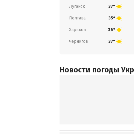
Луганск
37°
Полтава
35°
Харьков
36°
Чернигов
37°
Новости погоды Ук