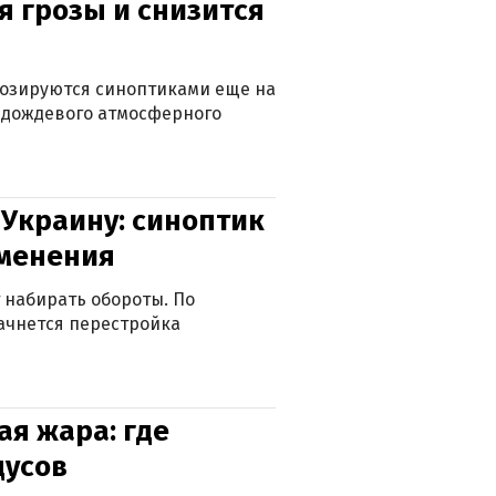
я грозы и снизится
нозируются синоптиками еще на
д дождевого атмосферного
 Украину: синоптик
зменения
 набирать обороты. По
ачнется перестройка
я жара: где
дусов