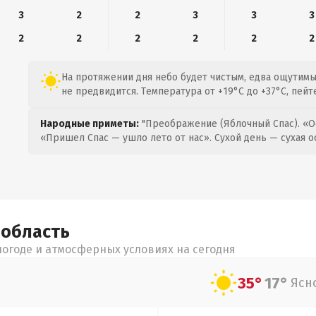
3
2
2
3
3
3
2
2
2
2
2
2
На протяжении дня небо будет чистым, едва ощутимый
не предвидится. Температура от +19°C до +37°C, пейт
Народные приметы:
"Преображение (Яблочный Спас). «О
«Пришел Спас — ушло лето от нас». Сухой день — сухая о
я
область
огоде и атмосферных условиях на сегодня
35°
17°
Ясн