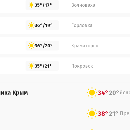
35°
/
17°
Волноваха
36°
/
19°
Горловка
36°
/
20°
Краматорск
35°
/
21°
Покровск
34°
20°
лика Крым
Ясн
38°
21°
Пре