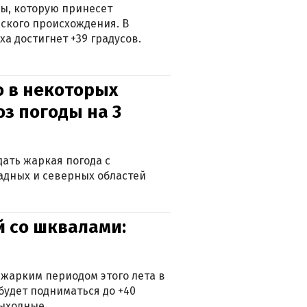
ры, которую принесет
ского происхождения. В
а достигнет +39 градусов.
о в некоторых
оз погоды на 3
дать жаркая погода с
падных и северных областей
й со шквалами:
 жарким периодом этого лета в
будет подниматься до +40
выходные.