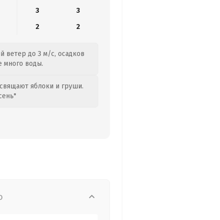
3
3
2
2
 ветер до 3 м/с, осадков
е много воды.
свящают яблоки и груши.
сень"
о