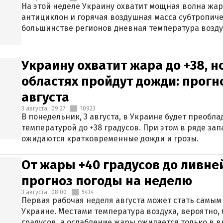
На этой неделе Украину охватит мощная волна жа
антициклон и горячая воздушная масса субтропиче
большинстве регионов дневная температура воздух
Украину охватит жара до +38, н
областях пройдут дожди: прогн
августа
3 августа,
09:27
10923
В понедельник, 3 августа, в Украине будет преобла
температурой до +38 градусов. При этом в ряде за
ожидаются кратковременные дожди и грозы.
От жары +40 градусов до ливне
прогноз погоды на неделю
3 августа,
08:00
5434
Первая рабочая неделя августа может стать самым
Украине. Местами температура воздуха, вероятно, 
градусов, а ослабление жары ожидается только в 