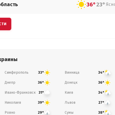
36°
23°
область
Ясн
СТИ
краины
Симферополь
Винница
33°
34°
Днепр
Донецк
36°
36°
Ивано-Франковск
Киев
31°
34°
Николаев
Львов
39°
27°
Ровно
Сумы
29°
38°