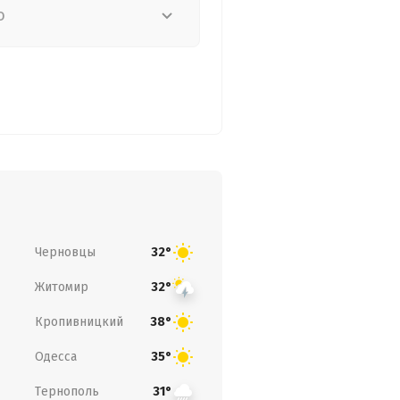
о
Черновцы
32°
Житомир
32°
Кропивницкий
38°
Одесса
35°
Тернополь
31°