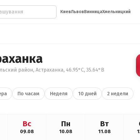
Киев
Львов
Винница
Хмельницкий
раханка
ьский район, Астраханка, 46.95°С, 35.64°В
ера
По часам
Неделя
10 дней
2 недели
Вс
Пн
Вт
09.08
10.08
11.08
1