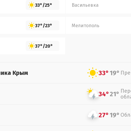
33°
/
25°
Васильевка
37°
/
23°
Мелитополь
37°
/
20°
33°
19°
лика Крым
Пре
Пер
34°
21°
обл
27°
19°
Обл