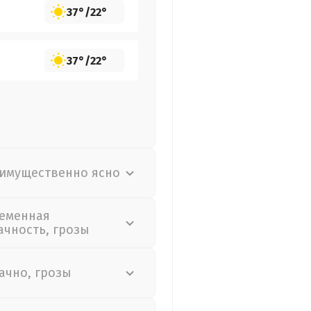
37°
/
22°
37°
/
22°
имущественно ясно
еменная
ачность, грозы
ачно, грозы