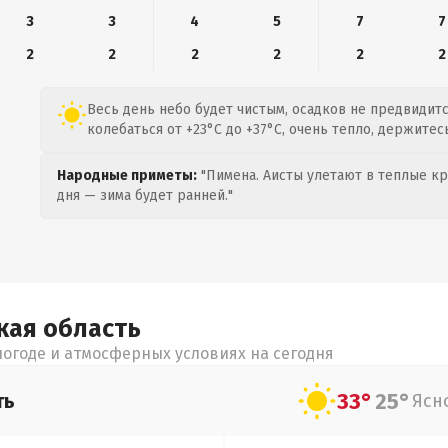
3
3
4
5
7
7
2
2
2
2
2
2
Весь день небо будет чистым, осадков не предвидитс
колебаться от +23°C до +37°C, очень тепло, держитесь
Народные приметы:
"Пимена. Аисты улетают в теплые кра
дня — зима будет ранней."
кая
область
огоде и атмосферных условиях на сегодня
33°
25°
ть
Ясн