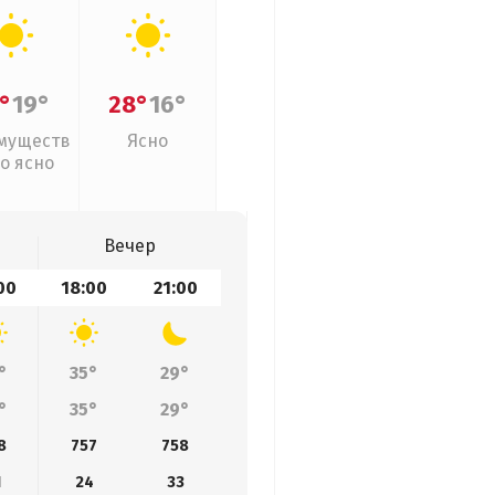
°
19°
28°
16°
муществ
Ясно
о ясно
Вечер
00
18:00
21:00
°
35°
29°
°
35°
29°
8
757
758
1
24
33