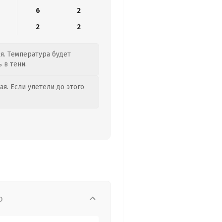
6
2
2
2
я. Температура будет
 в тени.
я. Если улетели до этого
о