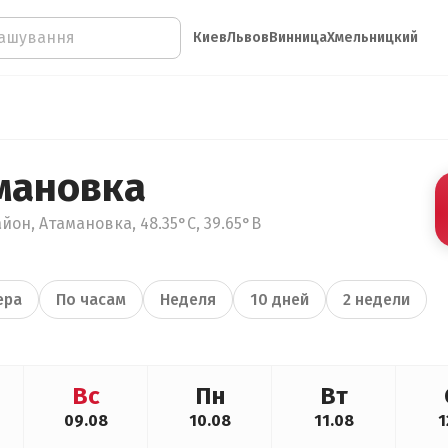
Киев
Львов
Винница
Хмельницкий
мановка
йон, Атамановка, 48.35°С, 39.65°В
ера
По часам
Неделя
10 дней
2 недели
Вс
Пн
Вт
09.08
10.08
11.08
1