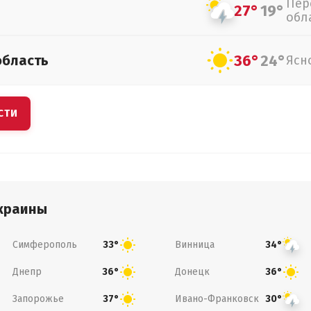
Пер
27°
19°
обл
36°
24°
область
Ясн
СТИ
краины
Симферополь
Винница
33°
34°
Днепр
Донецк
36°
36°
Запорожье
Ивано-Франковск
37°
30°