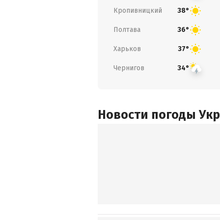
Кропивницкий
38°
Полтава
36°
Харьков
37°
Чернигов
34°
Новости погоды Ук