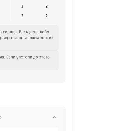
3
2
2
2
о солнца. Весь день небо
двидится, оставляем зонтик
я. Если улетели до этого
о