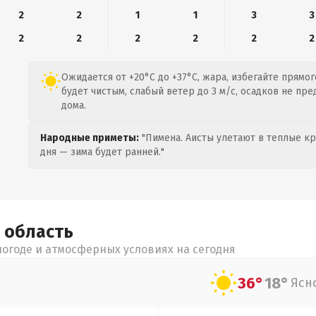
2
2
1
1
3
3
2
2
2
2
2
2
Ожидается от +20°C до +37°C, жара, избегайте прямог
будет чистым, слабый ветер до 3 м/с, осадков не пре
дома.
Народные приметы:
"Пимена. Аисты улетают в теплые кра
дня — зима будет ранней."
я
область
огоде и атмосферных условиях на сегодня
36°
18°
Ясн