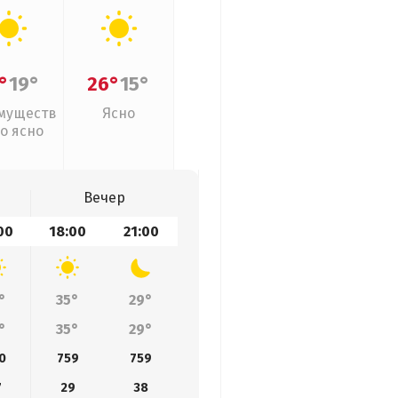
°
19°
26°
15°
муществ
Ясно
о ясно
Вечер
00
18:00
21:00
°
35°
29°
°
35°
29°
0
759
759
7
29
38