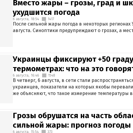
Вместо жары – грозы, град и шк
ухудшится погода
6 августа,
18:54
1417
После сильной жары погода в некоторых регионах 
августа. Синоптики предупреждают о грозах, а мес
Украинцы фиксируют +50 граду
термометрах: что на это говор
6 августа,
16:46
1548
В четверг, 6 августа, в сети стали распространят
украинцев, показатели на которых якобы перевали
же объясняют, что такое измерение температуры в
Грозы обрушатся на часть обла
сильной жары: прогноз погоды 
6 августа,
15:54
373