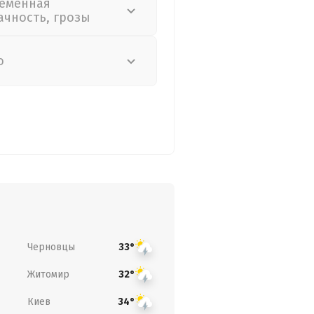
еменная
ачность, грозы
о
Черновцы
33°
Житомир
32°
Киев
34°