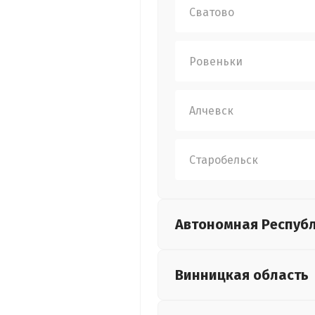
Сватово
Ровеньки
Алчевск
Старобельск
Автономная Респуб
Винницкая
область