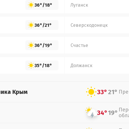
36°
/
18°
Луганск
36°
/
21°
Северскодонецк
36°
/
19°
Счастье
35°
/
18°
Должанск
33°
21°
лика Крым
Пре
Пер
34°
19°
обл