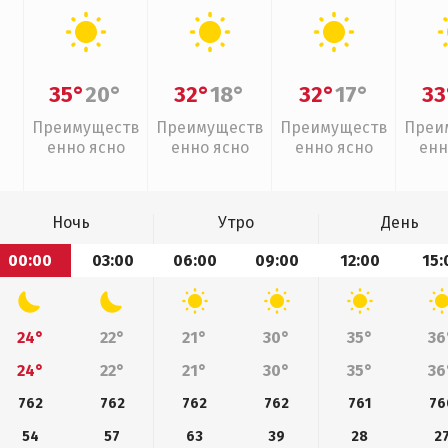
35°
20°
32°
18°
32°
17°
33
Преимуществ
Преимуществ
Преимуществ
Преи
енно ясно
енно ясно
енно ясно
енн
Ночь
Утро
День
00:00
03:00
06:00
09:00
12:00
15:
24°
22°
21°
30°
35°
36
24°
22°
21°
30°
35°
36
762
762
762
762
761
76
54
57
63
39
28
2