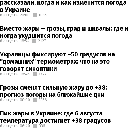
рассказали, когда и как изменится погода
в Украине
6 августа,
20:00
1035
Вместо жары – грозы, град и шквалы: где и
когда ухудшится погода
6 августа,
18:54
2127
Украинцы фиксируют +50 градусов на
"домашних" термометрах: что на это
говорят синоптики
6 августа,
16:46
2347
Грозы сменят сильную жару до +38:
прогноз погоды на ближайшие дни
6 августа,
08:00
3356
Пик жары в Украине: где 6 августа
температура достигнет +38 градусов
6 августа,
06:40
836