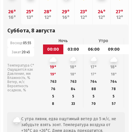
26°
25°
28°
29°
23°
24°
27°
16°
13°
12°
16°
12°
12°
12°
Суббота, 8 августа
Ночь
Утро
Восход:
05:55
00:00
03:00
06:00
09:00
1
Закат:
20:45
Температура С°
19°
18°
17°
18°
Ощущается как
Давление, мм
19°
18°
17°
18°
Влажность, %
763
763
764
764
Ветер, м/с
Вероятность
76
84
88
78
осадков, %
5
5
5
5
8
33
70
57
С утра ливни, едва ощутимый ветер до 5 м/с, не
забудьте взять зонт. Температура воздуха от
+16°C до +26°C. Днем дождь прекратится.