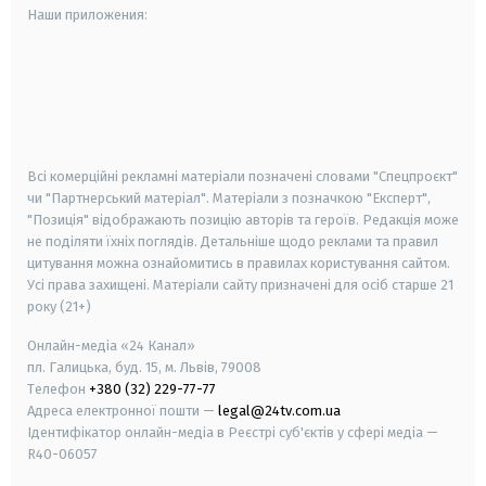
Наши приложения:
android
apple
smart tv
samsung smart tv
Всі комерційні рекламні матеріали позначені словами "Спецпроєкт"
чи "Партнерський матеріал". Матеріали з позначкою "Експерт",
"Позиція" відображають позицію авторів та героїв. Редакція може
не поділяти їхніх поглядів. Детальніше щодо реклами та правил
цитування можна ознайомитись в правилах користування сайтом.
Усі права захищені.
Матеріали сайту призначені для осіб старше
21
року (21+)
Онлайн-медіа «24 Канал»
пл. Галицька, буд. 15, м. Львів, 79008
Телефон
+380 (32) 229-77-77
Адреса електронної пошти —
legal@24tv.com.ua
Ідентифікатор онлайн-медіа в Реєстрі суб'єктів у сфері медіа —
R40-06057