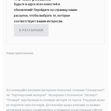
Будьте в курсе всех новостей и
обновлений! Перейдите на страницу наших
рассылок, чтобы выбрать те, которые
соответствуют вашим интересам.
К РАССЫЛКАМ
Наши приложения:
android
apple
smart tv
samsung smart tv
Всі комерційні рекламні матеріали позначені словами "Спецпроєкт"
чи "Партнерський матеріал". Матеріали з позначкою "Експерт",
"Позиція" відображають позицію авторів та героїв. Редакція може
не поділяти їхніх поглядів. Детальніше щодо реклами та правил
цитування можна ознайомитись в правилах користування сайтом.