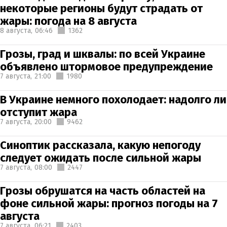
некоторые регионы будут страдать от
жары: погода на 8 августа
8 августа,
06:46
1362
Грозы, град и шквалы: по всей Украине
объявлено штормовое предупреждение
7 августа,
21:00
1980
В Украине немного похолодает: надолго ли
отступит жара
7 августа,
20:00
9462
Синоптик рассказала, какую непогоду
следует ожидать после сильной жары
7 августа,
08:00
2447
Грозы обрушатся на часть областей на
фоне сильной жары: прогноз погоды на 7
августа
7 августа,
06:21
2403