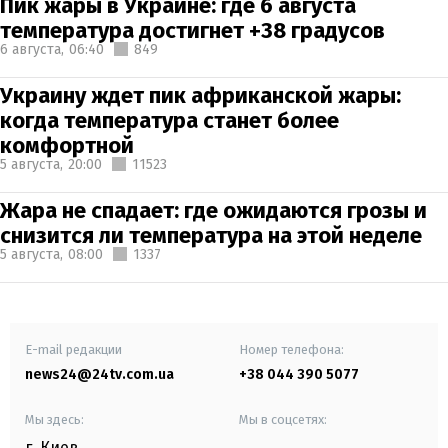
Пик жары в Украине: где 6 августа
температура достигнет +38 градусов
6 августа,
06:40
849
Украину ждет пик африканской жары:
когда температура станет более
комфортной
5 августа,
20:00
11523
Жара не спадает: где ожидаются грозы и
снизится ли температура на этой неделе
5 августа,
08:00
1337
E-mail редакции
Номер телефона:
news24@24tv.com.ua
+38 044 390 5077
Мы здесь:
Мы в соцсетях:
г. Киев