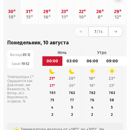
30°
31°
29°
23°
22°
26°
29°
18°
15°
16°
11°
10°
8°
12°
7
/14
Понедельник, 10 августа
Ночь
Утро
Восход:
05:12
00:00
03:00
06:00
09:00
1
Закат:
19:52
Температура С°
21°
20°
18°
23°
Ощущается как
Давление, мм
21°
20°
18°
23°
Влажность, %
761
762
762
763
Ветер, м/с
Вероятность
75
77
76
58
осадков, %
4
5
4
5
2
2
2
2
Температура воздуха от +18°C до +30°C. На