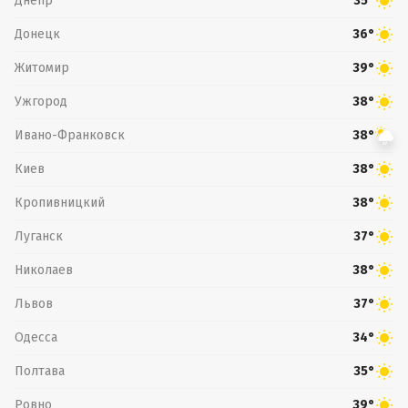
Днепр
35°
Донецк
36°
Житомир
39°
Ужгород
38°
Ивано-Франковск
38°
Киев
38°
Кропивницкий
38°
Луганск
37°
Николаев
38°
Львов
37°
Одесса
34°
Полтава
35°
Ровно
39°