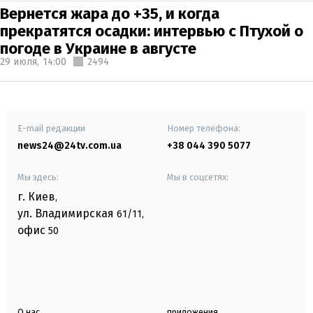
Вернется жара до +35, и когда
прекратятся осадки: интервью с Птухой о
погоде в Украине в августе
29 июля,
14:00
2494
E-mail редакции
Номер телефона:
news24@24tv.com.ua
+38 044 390 5077
Мы здесь:
Мы в соцсетях:
г. Киев
,
ул. Владимирская
61/11,
офис
50
О нас
приложения