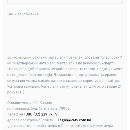
Наши приложения:
android
apple
smart tv
samsung smart tv
Всі комерційні рекламні матеріали позначені словами "Спецпроєкт"
чи "Партнерський матеріал". Матеріали з позначкою "Експерт",
"Позиція" відображають позицію авторів та героїв. Редакція може
не поділяти їхніх поглядів. Детальніше щодо реклами та правил
цитування можна ознайомитись в правилах користування сайтом.
Усі права захищені.
Матеріали сайту призначені для осіб старше
21
року (21+)
Онлайн-медіа «24 Канал»
пл. Галицька, буд. 15, м. Львів, 79008
Телефон
+380 (32) 229-77-77
Адреса електронної пошти —
legal@24tv.com.ua
Ідентифікатор онлайн-медіа в Реєстрі суб'єктів у сфері медіа —