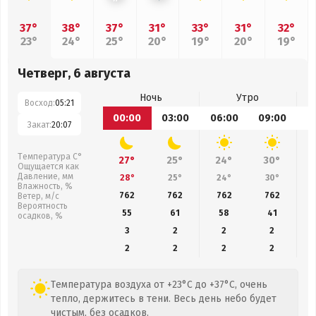
37°
38°
37°
31°
33°
31°
32°
23°
24°
25°
20°
19°
20°
19°
Четверг, 6 августа
Ночь
Утро
Восход:
05:21
00:00
03:00
06:00
09:00
1
Закат:
20:07
Температура С°
27°
25°
24°
30°
Ощущается как
Давление, мм
28°
25°
24°
30°
Влажность, %
762
762
762
762
Ветер, м/с
Вероятность
55
61
58
41
осадков, %
3
2
2
2
2
2
2
2
Температура воздуха от +23°C до +37°C, очень
тепло, держитесь в тени. Весь день небо будет
чистым, без осадков.