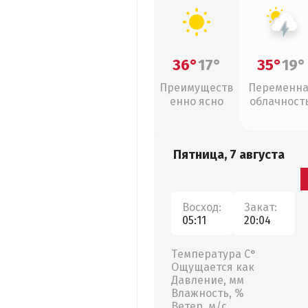
36°
17°
35°
19°
Преимуществ
Переменн
енно ясно
облачность
грозы
Пятница, 7 августа
Восход:
Закат:
05:11
20:04
Температура С°
Ощущается как
Давление, мм
Влажность, %
Ветер, м/с