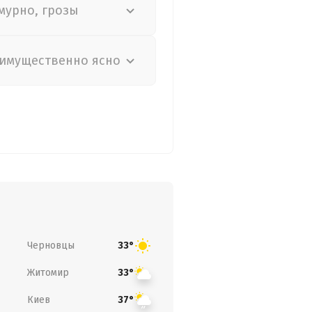
мурно, грозы
имущественно ясно
Черновцы
33°
Житомир
33°
Киев
37°