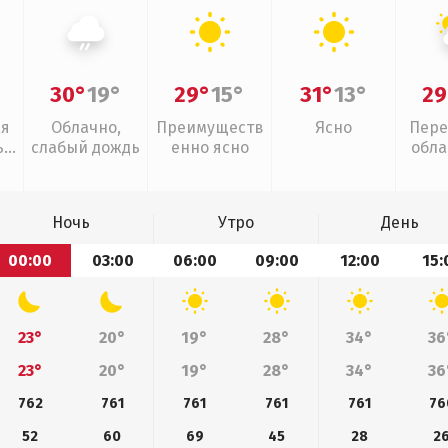
30°
19°
29°
15°
31°
13°
29
ая
Облачно,
Преимуществ
Ясно
Пере
,
слабый дождь
енно ясно
обла
слаб
Ночь
Утро
День
00:00
03:00
06:00
09:00
12:00
15:
23°
20°
19°
28°
34°
36
23°
20°
19°
28°
34°
36
762
761
761
761
761
76
52
60
69
45
28
2