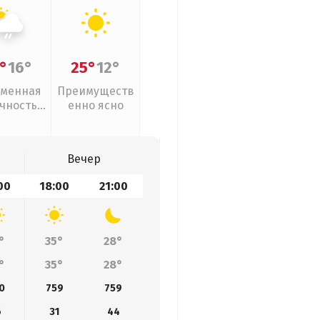
°
16°
25°
12°
менная
Преимуществ
чность,
енно ясно
ый дождь
Вечер
00
18:00
21:00
°
35°
28°
°
35°
28°
0
759
759
6
31
44