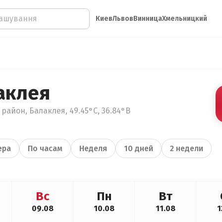
Киев
Львов
Винница
Хмельницкий
аклея
район, Балаклея, 49.45°С, 36.84°В
ера
По часам
Неделя
10 дней
2 недели
Вс
Пн
Вт
09.08
10.08
11.08
1