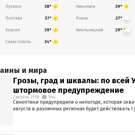
Луганск
Николаев
38°
39°
Полтава
Ровно
37°
27°
Херсон
Хмельницкий
39°
29°
Севастополь
34°
раины и мира
Грозы, град и шквалы: по всей
штормовое предупреждение
7 августа,
21:00
1042
Синоптики предупредили о непогоде, которая охват
августа в различных регионах будет действовать I