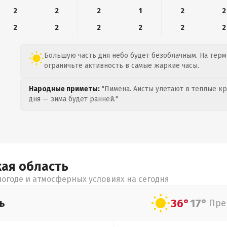
2
2
2
1
2
2
2
2
2
2
2
2
Большую часть дня небо будет безоблачным. На термо
ограничьте активность в самые жаркие часы.
Народные приметы:
"Пимена. Аисты улетают в теплые кра
дня — зима будет ранней."
кая
область
огоде и атмосферных условиях на сегодня
36°
17°
ь
Пре