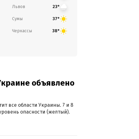
Львов
23°
Сумы
37°
Черкассы
38°
 Украине объявлено
ит все области Украины. 7 и 8
 уровень опасности (желтый).