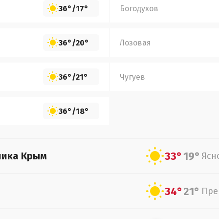
36°
/
17°
Богодухов
36°
/
20°
Лозовая
36°
/
21°
Чугуев
36°
/
18°
33°
19°
лика Крым
Ясн
34°
21°
Пре