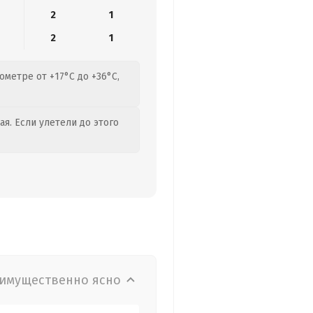
2
1
2
1
метре от +17°C до +36°C,
я. Если улетели до этого
имущественно ясно