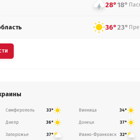
28°
18°
Пас
36°
23°
область
Пре
СТИ
краины
Симферополь
Винница
33°
34°
Днепр
Донецк
36°
37°
Запорожье
Ивано-Франковск
37°
32°