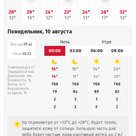
28°
29°
24°
23°
24°
28°
32°
13°
15°
12°
11°
11°
11°
13°
Понедельник, 10 августа
Ночь
Утро
Восход:
05:42
00:00
03:00
06:00
09:00
1
Закат:
20:33
Температура С°
16°
15°
14°
20°
Ощущается как
Давление, мм
16°
15°
14°
20°
Влажность, %
766
766
766
766
Ветер, м/с
Вероятность
79
84
89
62
осадков, %
2
2
1
2
2
2
2
2
На термометре от +13°C до +28°C, будет тепло,
защитите кожу от солнца. Большую часть дня
небо будет чистым, едва ощутимый ветер до 2 м/