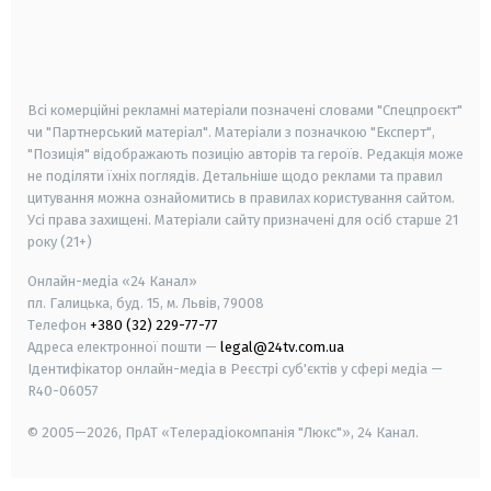
android
apple
smart tv
samsung smart tv
Всі комерційні рекламні матеріали позначені словами "Спецпроєкт"
чи "Партнерський матеріал". Матеріали з позначкою "Експерт",
"Позиція" відображають позицію авторів та героїв. Редакція може
не поділяти їхніх поглядів. Детальніше щодо реклами та правил
цитування можна ознайомитись в правилах користування сайтом.
Усі права захищені.
Матеріали сайту призначені для осіб старше
21
року (21+)
Онлайн-медіа «24 Канал»
пл. Галицька, буд. 15, м. Львів, 79008
Телефон
+380 (32) 229-77-77
Адреса електронної пошти —
legal@24tv.com.ua
Ідентифікатор онлайн-медіа в Реєстрі суб'єктів у сфері медіа —
R40-06057
© 2005—2026,
ПрАТ «Телерадіокомпанія "Люкс"», 24 Канал.