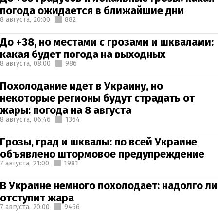
погода ожидается в ближайшие дни
8 августа,
20:00
882
До +38, но местами с грозами и шквалами:
какая будет погода на выходных
8 августа,
08:00
986
Похолодание идет в Украину, но
некоторые регионы будут страдать от
жары: погода на 8 августа
8 августа,
06:46
1364
Грозы, град и шквалы: по всей Украине
объявлено штормовое предупреждение
7 августа,
21:00
1981
В Украине немного похолодает: надолго ли
отступит жара
7 августа,
20:00
9466