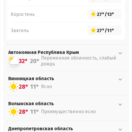
Коростень
27°
/
13°
Звягель
27°
/
11°
Автономная Республика Крым
Переменная облачность, слабый
32°
20°
дождь
Винницкая
область
28°
11°
Ясно
Волынская
область
28°
11°
Преимущественно ясно
Днепропетровская
область