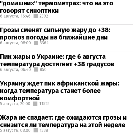
"домашних" термометрах: что на это
говорят синоптики
6 августа,
16:46
2392
Грозы сменят сильную жару до +38:
прогноз погоды на ближайшие дни
6 августа,
08:00
3364
Пик жары в Украине: где 6 августа
температура достигнет +38 градусов
6 августа,
06:40
850
Украину ждет пик африканской жары:
когда температура станет более
комфортной
5 августа,
20:00
11525
Жара не спадает: где ожидаются грозы и
снизится ли температура на этой неделе
5 августа,
08:00
1338