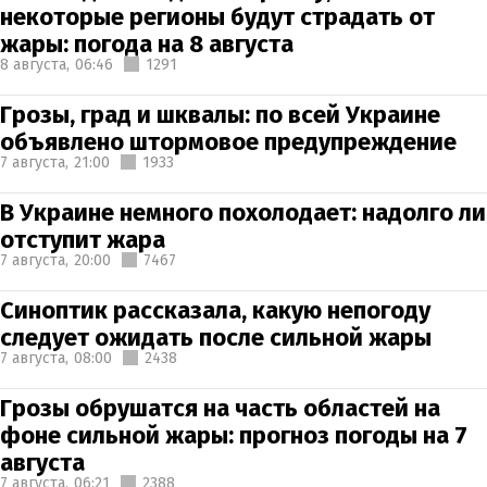
некоторые регионы будут страдать от
жары: погода на 8 августа
8 августа,
06:46
1291
Грозы, град и шквалы: по всей Украине
объявлено штормовое предупреждение
7 августа,
21:00
1933
В Украине немного похолодает: надолго ли
отступит жара
7 августа,
20:00
7467
Синоптик рассказала, какую непогоду
следует ожидать после сильной жары
7 августа,
08:00
2438
Грозы обрушатся на часть областей на
фоне сильной жары: прогноз погоды на 7
августа
7 августа,
06:21
2388