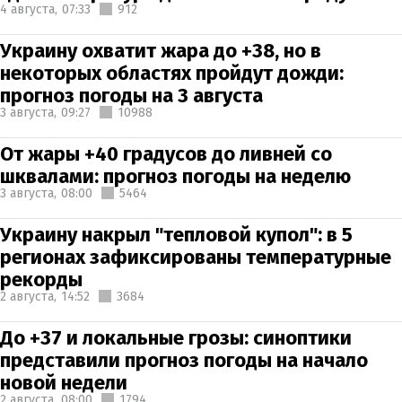
4 августа,
07:33
912
Украину охватит жара до +38, но в
некоторых областях пройдут дожди:
прогноз погоды на 3 августа
3 августа,
09:27
10988
От жары +40 градусов до ливней со
шквалами: прогноз погоды на неделю
3 августа,
08:00
5464
Украину накрыл "тепловой купол": в 5
регионах зафиксированы температурные
рекорды
2 августа,
14:52
3684
До +37 и локальные грозы: синоптики
представили прогноз погоды на начало
новой недели
2 августа,
08:00
1794