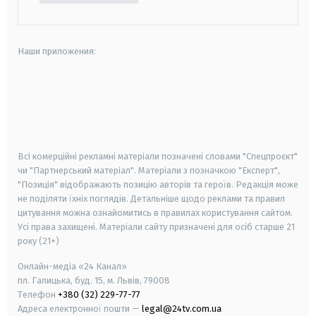
Наши приложения:
android
apple
smart tv
samsung smart tv
Всі комерційні рекламні матеріали позначені словами "Спецпроєкт"
чи "Партнерський матеріал". Матеріали з позначкою "Експерт",
"Позиція" відображають позицію авторів та героїв. Редакція може
не поділяти їхніх поглядів. Детальніше щодо реклами та правил
цитування можна ознайомитись в правилах користування сайтом.
Усі права захищені.
Матеріали сайту призначені для осіб старше
21
року (21+)
Онлайн-медіа «24 Канал»
пл. Галицька, буд. 15, м. Львів, 79008
Телефон
+380 (32) 229-77-77
Адреса електронної пошти —
legal@24tv.com.ua