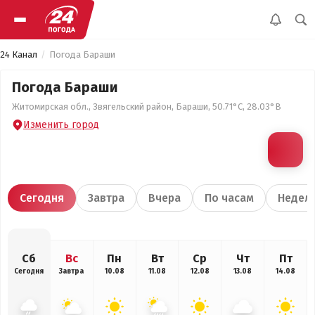
24 Канал
Погода Бараши
Погода Бараши
Житомирская обл., Звягельский район, Бараши, 50.71°С, 28.03°В
Изменить город
Сегодня
Завтра
Вчера
По часам
Недел
Сб
Вс
Пн
Вт
Ср
Чт
Пт
Сегодня
Завтра
10.08
11.08
12.08
13.08
14.08