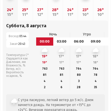
24°
25°
27°
28°
24°
23°
26°
15°
11°
12°
15°
11°
10°
10°
Суббота, 8 августа
Ночь
Утро
Восход:
05:44
00:00
03:00
06:00
09:00
1
Закат:
20:43
Температура С°
19°
17°
17°
18°
Ощущается как
Давление, мм
19°
17°
17°
18°
Влажность, %
763
763
764
764
Ветер, м/с
Вероятность
81
81
80
78
осадков, %
4
4
3
4
2
6
28
35
С утра пасмурно, легкий ветер до 5 м/с. Днем
начнется дождь. На термометре от +15°C до
+24°C. Вечером прекратится дождь.