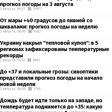
прогноз погоды на 3 августа
3 августа,
09:27
10977
От жары +40 градусов до ливней со
шквалами: прогноз погоды на неделю
3 августа,
08:00
5462
Украину накрыл "тепловой купол": в 5
регионах зафиксированы температурные
рекорды
2 августа,
14:52
3681
До +37 и локальные грозы: синоптики
представили прогноз погоды на начало
новой недели
2 августа,
08:00
1793
Дождь будет идти только на западе, но
температура поднимется до +35: какую