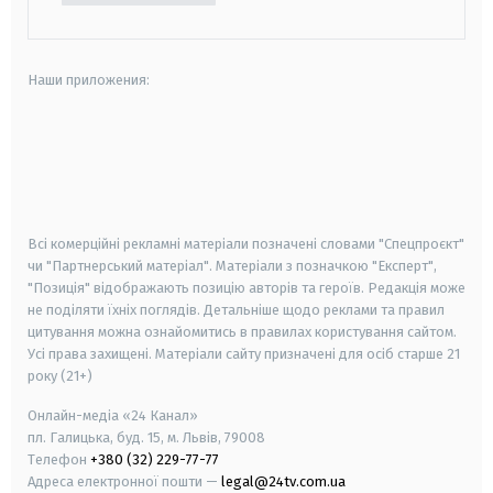
Наши приложения:
android
apple
smart tv
samsung smart tv
Всі комерційні рекламні матеріали позначені словами "Спецпроєкт"
чи "Партнерський матеріал". Матеріали з позначкою "Експерт",
"Позиція" відображають позицію авторів та героїв. Редакція може
не поділяти їхніх поглядів. Детальніше щодо реклами та правил
цитування можна ознайомитись в правилах користування сайтом.
Усі права захищені.
Матеріали сайту призначені для осіб старше
21
року (21+)
Онлайн-медіа «24 Канал»
пл. Галицька, буд. 15, м. Львів, 79008
Телефон
+380 (32) 229-77-77
Адреса електронної пошти —
legal@24tv.com.ua