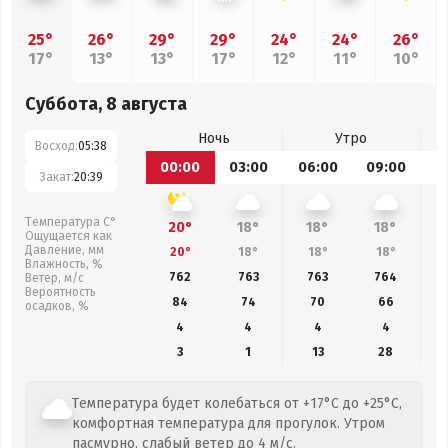
25°
26°
29°
29°
24°
24°
26°
17°
13°
13°
17°
12°
11°
10°
Суббота, 8 августа
Ночь
Утро
Восход:
05:38
00:00
03:00
06:00
09:00
1
Закат:
20:39
Температура С°
20°
18°
18°
18°
Ощущается как
Давление, мм
20°
18°
18°
18°
Влажность, %
762
763
763
764
Ветер, м/с
Вероятность
84
74
70
66
осадков, %
4
4
4
4
3
1
13
28
Температура будет колебаться от +17°C до +25°C,
комфортная температура для прогулок. Утром
пасмурно, слабый ветер до 4 м/с.