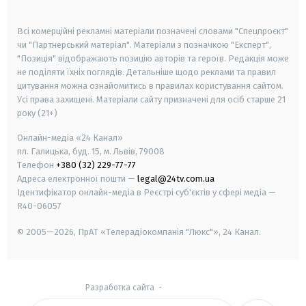
smart tv
samsung smart tv
Всі комерційні рекламні матеріали позначені словами "Спецпроєкт"
чи "Партнерський матеріал". Матеріали з позначкою "Експерт",
"Позиція" відображають позицію авторів та героїв. Редакція може
не поділяти їхніх поглядів. Детальніше щодо реклами та правил
цитування можна ознайомитись в правилах користування сайтом.
Усі права захищені.
Матеріали сайту призначені для осіб старше
21
року (21+)
Онлайн-медіа «24 Канал»
пл. Галицька, буд. 15, м. Львів, 79008
Телефон
+380 (32) 229-77-77
Адреса електронної пошти —
legal@24tv.com.ua
Ідентифікатор онлайн-медіа в Реєстрі суб'єктів у сфері медіа —
R40-06057
© 2005—2026,
ПрАТ «Телерадіокомпанія "Люкс"», 24 Канал.
Разработка сайта
-