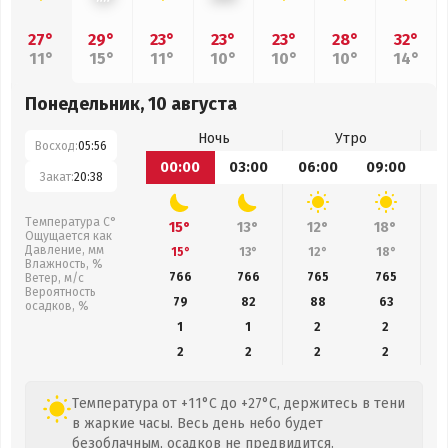
27°
29°
23°
23°
23°
28°
32°
11°
15°
11°
10°
10°
10°
14°
Понедельник, 10 августа
Ночь
Утро
Восход:
05:56
00:00
03:00
06:00
09:00
1
Закат:
20:38
Температура С°
15°
13°
12°
18°
Ощущается как
Давление, мм
15°
13°
12°
18°
Влажность, %
766
766
765
765
Ветер, м/с
Вероятность
79
82
88
63
осадков, %
1
1
2
2
2
2
2
2
Температура от +11°C до +27°C, держитесь в тени
в жаркие часы. Весь день небо будет
безоблачным, осадков не предвидится.