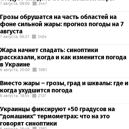
7 августа,
08:00
2447
Грозы обрушатся на часть областей на
фоне сильной жары: прогноз погоды на 7
августа
7 августа,
06:21
2404
Жара начнет спадать: синоптики
рассказали, когда и как изменится погода
в Украине
6 августа,
20:00
1081
Вместо жары – грозы, град и шквалы: где и
когда ухудшится погода
6 августа,
18:54
2137
Украинцы фиксируют +50 градусов на
"домашних" термометрах: что на это
говорят синоптики
6 августа,
16:46
2392