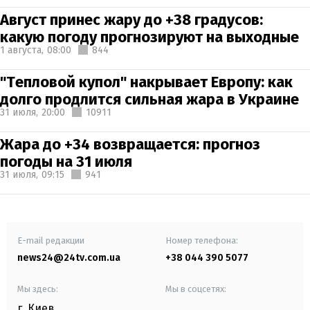
Август принес жару до +38 градусов:
какую погоду прогнозируют на выходные
1 августа,
08:00
844
"Тепловой купол" накрывает Европу: как
долго продлится сильная жара в Украине
31 июля,
20:00
10911
Жара до +34 возвращается: прогноз
погоды на 31 июля
31 июля,
09:15
941
E-mail редакции
Номер телефона:
news24@24tv.com.ua
+38 044 390 5077
Мы здесь:
Мы в соцсетях:
г. Киев
,