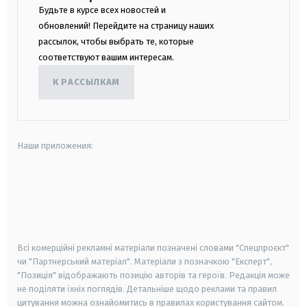
Будьте в курсе всех новостей и
обновлений! Перейдите на страницу наших
рассылок, чтобы выбрать те, которые
соответствуют вашим интересам.
К РАССЫЛКАМ
Наши приложения:
android
apple
smart tv
samsung smart tv
Всі комерційні рекламні матеріали позначені словами "Спецпроєкт"
чи "Партнерський матеріал". Матеріали з позначкою "Експерт",
"Позиція" відображають позицію авторів та героїв. Редакція може
не поділяти їхніх поглядів. Детальніше щодо реклами та правил
цитування можна ознайомитись в правилах користування сайтом.