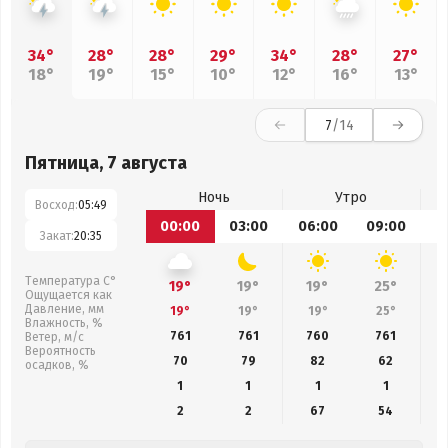
34°
28°
28°
29°
34°
28°
27°
18°
19°
15°
10°
12°
16°
13°
7
/14
Пятница, 7 августа
Ночь
Утро
Восход:
05:49
00:00
03:00
06:00
09:00
1
Закат:
20:35
Температура С°
19°
19°
19°
25°
Ощущается как
Давление, мм
19°
19°
19°
25°
Влажность, %
761
761
760
761
Ветер, м/с
Вероятность
70
79
82
62
осадков, %
1
1
1
1
2
2
67
54