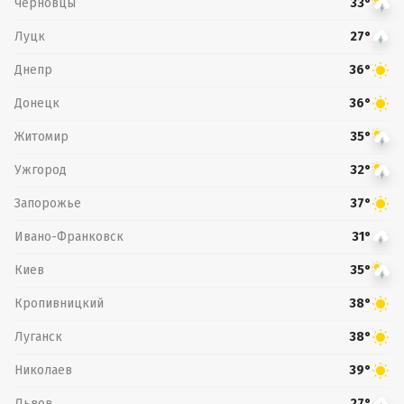
Черновцы
33°
Луцк
27°
Днепр
36°
Донецк
36°
Житомир
35°
Ужгород
32°
Запорожье
37°
Ивано-Франковск
31°
Киев
35°
Кропивницкий
38°
Луганск
38°
Николаев
39°
Львов
27°