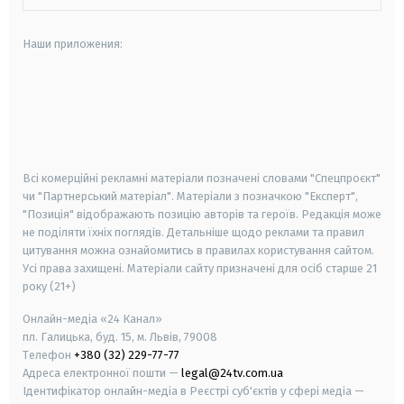
Наши приложения:
android
apple
smart tv
samsung smart tv
Всі комерційні рекламні матеріали позначені словами "Спецпроєкт"
чи "Партнерський матеріал". Матеріали з позначкою "Експерт",
"Позиція" відображають позицію авторів та героїв. Редакція може
не поділяти їхніх поглядів. Детальніше щодо реклами та правил
цитування можна ознайомитись в правилах користування сайтом.
Усі права захищені.
Матеріали сайту призначені для осіб старше
21
року (21+)
Онлайн-медіа «24 Канал»
пл. Галицька, буд. 15, м. Львів, 79008
Телефон
+380 (32) 229-77-77
Адреса електронної пошти —
legal@24tv.com.ua
Ідентифікатор онлайн-медіа в Реєстрі суб'єктів у сфері медіа —