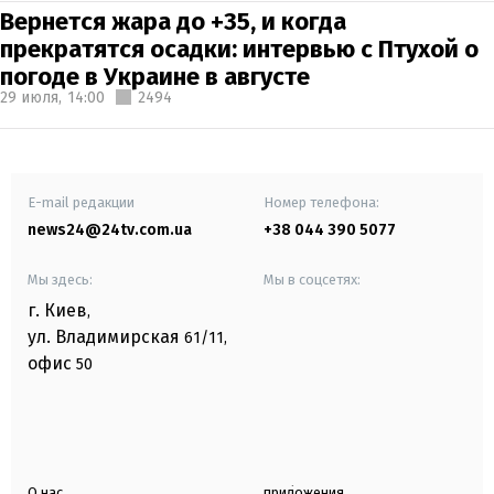
Вернется жара до +35, и когда
прекратятся осадки: интервью с Птухой о
погоде в Украине в августе
29 июля,
14:00
2494
E-mail редакции
Номер телефона:
news24@24tv.com.ua
+38 044 390 5077
Мы здесь:
Мы в соцсетях:
г. Киев
,
ул. Владимирская
61/11,
офис
50
О нас
приложения