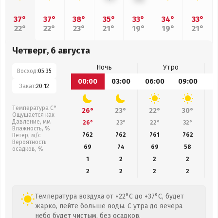
37°
37°
38°
35°
33°
34°
33°
22°
22°
23°
21°
19°
19°
21°
Четверг, 6 августа
Ночь
Утро
Восход:
05:35
00:00
03:00
06:00
09:00
1
Закат:
20:12
Температура С°
26°
23°
22°
30°
Ощущается как
Давление, мм
26°
23°
22°
32°
Влажность, %
762
762
761
762
Ветер, м/с
Вероятность
69
74
69
58
осадков, %
1
2
2
2
2
2
2
2
Температура воздуха от +22°C до +37°C, будет
жарко, пейте больше воды. С утра до вечера
небо будет чистым, без осадков.