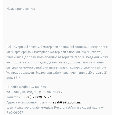
Наши приложения:
android
apple
smart tv
samsung smart tv
Всі комерційні рекламні матеріали позначені словами "Спецпроєкт"
чи "Партнерський матеріал". Матеріали з позначкою "Експерт",
"Позиція" відображають позицію авторів та героїв. Редакція може
не поділяти їхніх поглядів. Детальніше щодо реклами та правил
цитування можна ознайомитись в правилах користування сайтом.
Усі права захищені.
Матеріали сайту призначені для осіб старше
21
року (21+)
Онлайн-медіа «24 Канал»
пл. Галицька, буд. 15, м. Львів, 79008
Телефон
+380 (32) 229-77-77
Адреса електронної пошти —
legal@24tv.com.ua
Ідентифікатор онлайн-медіа в Реєстрі суб'єктів у сфері медіа —
R40-06057