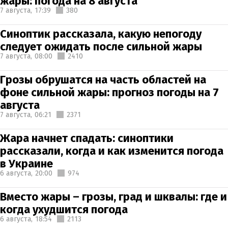
жары: погода на 8 августа
7 августа,
17:39
380
Синоптик рассказала, какую непогоду
следует ожидать после сильной жары
7 августа,
08:00
2410
Грозы обрушатся на часть областей на
фоне сильной жары: прогноз погоды на 7
августа
7 августа,
06:21
2371
Жара начнет спадать: синоптики
рассказали, когда и как изменится погода
в Украине
6 августа,
20:00
974
Вместо жары – грозы, град и шквалы: где и
когда ухудшится погода
6 августа,
18:54
2113