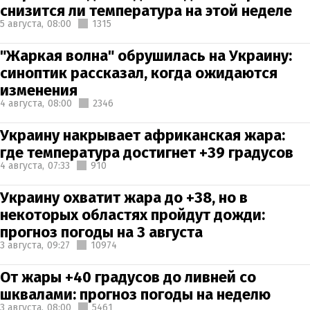
снизится ли температура на этой неделе
5 августа,
08:00
1315
"Жаркая волна" обрушилась на Украину:
синоптик рассказал, когда ожидаются
изменения
4 августа,
08:00
2346
Украину накрывает африканская жара:
где температура достигнет +39 градусов
4 августа,
07:33
910
Украину охватит жара до +38, но в
некоторых областях пройдут дожди:
прогноз погоды на 3 августа
3 августа,
09:27
10974
От жары +40 градусов до ливней со
шквалами: прогноз погоды на неделю
3 августа,
08:00
5461