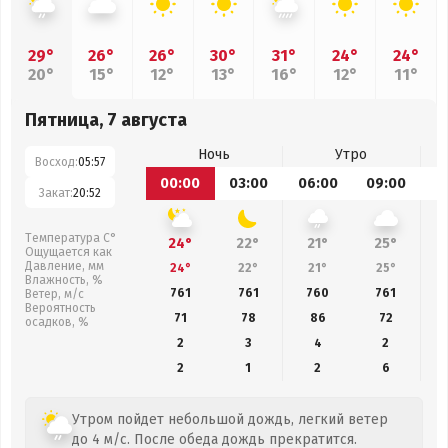
29°
26°
26°
30°
31°
24°
24°
20°
15°
12°
13°
16°
12°
11°
Пятница, 7 августа
Ночь
Утро
Восход:
05:57
00:00
03:00
06:00
09:00
1
Закат:
20:52
Температура С°
24°
22°
21°
25°
Ощущается как
Давление, мм
24°
22°
21°
25°
Влажность, %
761
761
760
761
Ветер, м/с
Вероятность
71
78
86
72
осадков, %
2
3
4
2
2
1
2
6
Утром пойдет небольшой дождь, легкий ветер
до 4 м/с. После обеда дождь прекратится.