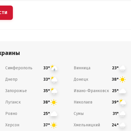
СТИ
краины
Симферополь
Винница
33°
23°
Днепр
Донецк
33°
38°
Запорожье
Ивано-Франковск
35°
25°
Луганск
Николаев
38°
39°
Ровно
Сумы
25°
31°
Херсон
Хмельницкий
37°
24°