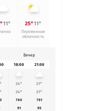
°
11°
25°
11°
лачно
Переменная
облачность
Вечер
00
18:00
21:00
°
24°
21°
°
24°
21°
0
760
761
1
91
95