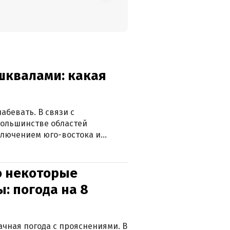
 шквалами: какая
абевать. В связи с
большинстве областей
ключением юго-востока и
о некоторые
: погода на 8
лачная погода с прояснениями. В