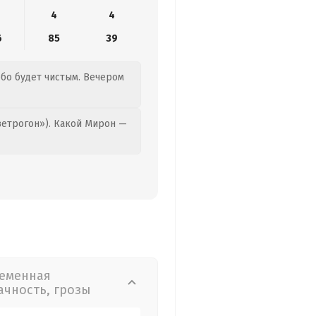
4
4
6
85
39
ебо будет чистым. Вечером
етрогон»). Какой Мирон —
еменная
ачность, грозы