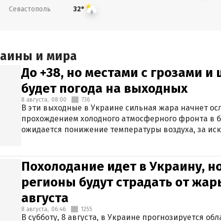
Севастополь
32°
раины и мира
До +38, но местами с грозами и
будет погода на выходных
8 августа,
08:00
736
В эти выходные в Украине сильная жара начнет осл
прохождением холодного атмосферного фронта в 
ожидается понижение температуры воздуха, за ис
Крыма.
Похолодание идет в Украину, н
регионы будут страдать от жары
августа
8 августа,
06:46
1255
В субботу, 8 августа, в Украине прогнозируется об