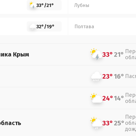
33°
/
21°
Лубны
32°
/
19°
Полтава
Пер
33°
21°
лика Крым
обл
23°
16°
Пас
Пер
24°
14°
обл
Пер
33°
25°
область
обл
дож