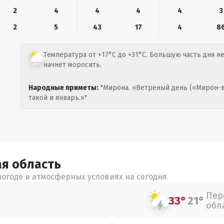
2
4
4
4
4
3
2
5
43
17
4
8
Температура от +17°C до +31°C. Большую часть дня н
начнет моросить.
Народные приметы:
"Мирона. «Ветреный день («Мирон-в
такой и январь.»"
ая
область
огоде и атмосферных условиях на сегодня
Пер
33°
21°
обл