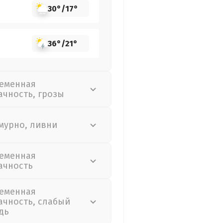
30°
/
17°
36°
/
21°
еменная
ачность, грозы
мурно, ливни
еменная
ачность
еменная
ачность, слабый
дь