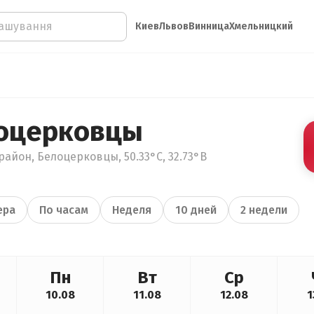
Киев
Львов
Винница
Хмельницкий
лоцерковцы
район, Белоцерковцы, 50.33°С, 32.73°В
ера
По часам
Неделя
10 дней
2 недели
Пн
Вт
Ср
10.08
11.08
12.08
1