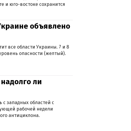
ге и юго-востоке сохранится
 Украине объявлено
ит все области Украины. 7 и 8
 уровень опасности (желтый).
 надолго ли
 с западных областей с
дующей рабочей недели
ого антициклона.