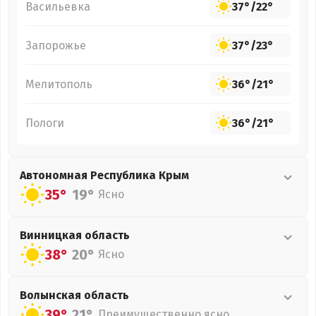
Васильевка
37°
/
22°
Запорожье
37°
/
23°
Мелитополь
36°
/
21°
Пологи
36°
/
21°
Автономная Республика Крым
35°
19°
Ясно
Винницкая
область
38°
20°
Ясно
Волынская
область
39°
21°
Преимущественно ясно