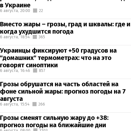
в Украине
6 августа,
20:00
22
Вместо жары – грозы, град и шквалы: где и
когда ухудшится погода
6 августа,
18:54
365
Украинцы фиксируют +50 градусов на
"домашних" термометрах: что на это
говорят синоптики
6 августа,
16:46
857
Грозы обрушатся на часть областей на
фоне сильной жары: прогноз погоды на 7
августа
6 августа,
15:54
266
Грозы сменят сильную жару до +38:
прогноз погоды на ближайшие дни
6 августа,
08:00
3103