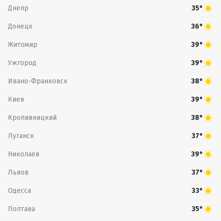
Днепр
35°
Донецк
36°
Житомир
39°
Ужгород
39°
Ивано-Франковск
38°
Киев
39°
Кропивницкий
38°
Луганск
37°
Николаев
39°
Львов
37°
Одесса
33°
Полтава
35°