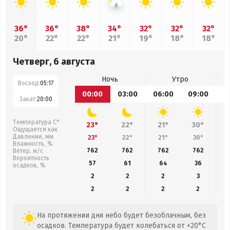
36°
36°
38°
34°
32°
32°
32°
20°
22°
22°
21°
19°
18°
18°
Четверг, 6 августа
Ночь
Утро
Восход:
05:17
00:00
03:00
06:00
09:00
1
Закат:
20:00
Температура С°
23°
22°
21°
30°
Ощущается как
Давление, мм
23°
22°
21°
30°
Влажность, %
762
762
762
762
Ветер, м/с
Вероятность
57
61
64
36
осадков, %
2
2
2
3
2
2
2
2
На протяжении дня небо будет безоблачным, без
осадков. Температура будет колебаться от +20°C