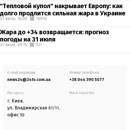
"Тепловой купол" накрывает Европу: как
долго продлится сильная жара в Украине
31 июля,
20:00
10910
Жара до +34 возвращается: прогноз
погоды на 31 июля
31 июля,
09:15
937
E-mail редакции
Номер телефона:
news24@24tv.com.ua
+38 044 390 5077
Мы здесь:
Мы в соцсетях:
г. Киев
,
ул. Владимирская
61/11,
офис
50