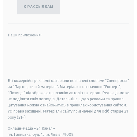
К РАССЫЛКАМ
Наши приложения:
android
apple
smart tv
samsung smart tv
Всі комерційні рекламні матеріали позначені словами "Спецпроєкт"
чи "Партнерський матеріал". Матеріали з позначкою "Експерт",
"Позиція" відображають позицію авторів та героїв. Редакція може
не поділяти їхніх поглядів. Детальніше щодо реклами та правил
цитування можна ознайомитись в правилах користування сайтом.
Усі права захищені.
Матеріали сайту призначені для осіб старше
21
року (21+)
Онлайн-медіа «24 Канал»
пл. Галицька, буд. 15, м. Львів, 79008