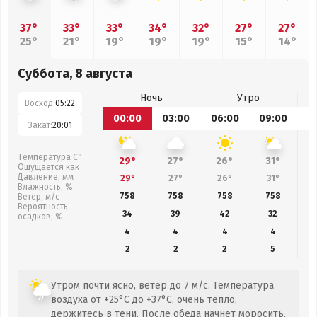
37°
33°
33°
34°
32°
27°
27°
25°
21°
19°
19°
19°
15°
14°
Суббота, 8 августа
Ночь
Утро
Восход:
05:22
00:00
03:00
06:00
09:00
1
Закат:
20:01
Температура С°
29°
27°
26°
31°
Ощущается как
Давление, мм
29°
27°
26°
31°
Влажность, %
758
758
758
758
Ветер, м/с
Вероятность
34
39
42
32
осадков, %
4
4
4
4
2
2
2
5
Утром почти ясно, ветер до 7 м/с. Температура
воздуха от +25°C до +37°C, очень тепло,
держитесь в тени. После обеда начнет моросить.