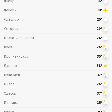
Днепр
36°
Донецк
38°
Житомир
25°
Ужгород
29°
Ивано-Франковск
24°
Киев
24°
Кропивницкий
35°
Луганск
38°
Николаев
37°
Львов
24°
Одесса
37°
Полтава
35°