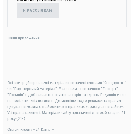
К РАССЫЛКАМ
Наши приложения:
android
apple
smart tv
samsung smart tv
Всі комерційні рекламні матеріали позначені словами "Спецпроєкт"
чи "Партнерський матеріал". Матеріали з позначкою "Експерт",
"Позиція" відображають позицію авторів та героїв. Редакція може
не поділяти їхніх поглядів. Детальніше щодо реклами та правил
цитування можна ознайомитись в правилах користування сайтом.
Усі права захищені.
Матеріали сайту призначені для осіб старше
21
року (21+)
Онлайн-медіа «24 Канал»