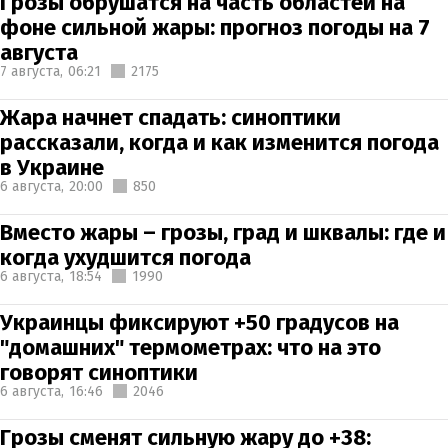
Грозы обрушатся на часть областей на
фоне сильной жары: прогноз погоды на 7
августа
7 августа,
06:21
2175
Жара начнет спадать: синоптики
рассказали, когда и как изменится погода
в Украине
6 августа,
20:00
850
Вместо жары – грозы, град и шквалы: где и
когда ухудшится погода
6 августа,
18:54
1990
Украинцы фиксируют +50 градусов на
"домашних" термометрах: что на это
говорят синоптики
6 августа,
16:46
2046
Грозы сменят сильную жару до +38: