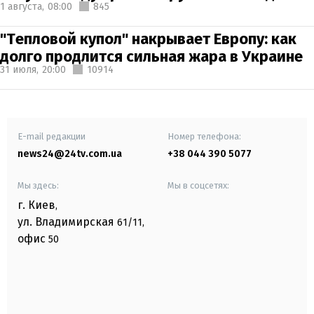
1 августа,
08:00
845
"Тепловой купол" накрывает Европу: как
долго продлится сильная жара в Украине
31 июля,
20:00
10914
E-mail редакции
Номер телефона:
news24@24tv.com.ua
+38 044 390 5077
Мы здесь:
Мы в соцсетях:
г. Киев
,
ул. Владимирская
61/11,
офис
50