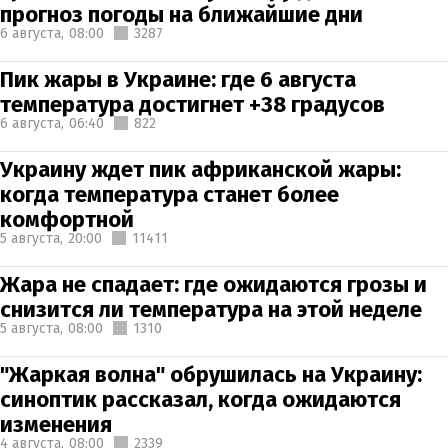
прогноз погоды на ближайшие дни
6 августа,
08:00
3287
Пик жары в Украине: где 6 августа
температура достигнет +38 градусов
6 августа,
06:40
822
Украину ждет пик африканской жары:
когда температура станет более
комфортной
5 августа,
20:00
11411
Жара не спадает: где ожидаются грозы и
снизится ли температура на этой неделе
5 августа,
08:00
1310
"Жаркая волна" обрушилась на Украину:
синоптик рассказал, когда ожидаются
изменения
4 августа,
08:00
2339