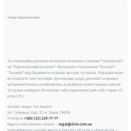
Наши приложения:
android
apple
smart tv
samsung smart tv
Всі комерційні рекламні матеріали позначені словами "Спецпроєкт"
чи "Партнерський матеріал". Матеріали з позначкою "Експерт",
"Позиція" відображають позицію авторів та героїв. Редакція може
не поділяти їхніх поглядів. Детальніше щодо реклами та правил
цитування можна ознайомитись в правилах користування сайтом.
Усі права захищені.
Матеріали сайту призначені для осіб старше
21
року (21+)
Онлайн-медіа «24 Канал»
пл. Галицька, буд. 15, м. Львів, 79008
Телефон
+380 (32) 229-77-77
Адреса електронної пошти —
legal@24tv.com.ua
Ідентифікатор онлайн-медіа в Реєстрі суб'єктів у сфері медіа —