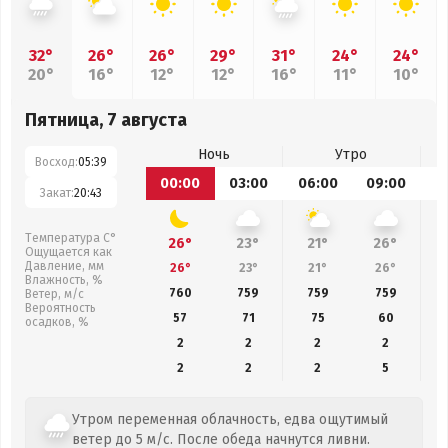
32°
26°
26°
29°
31°
24°
24°
20°
16°
12°
12°
16°
11°
10°
Пятница, 7 августа
Ночь
Утро
Восход:
05:39
00:00
03:00
06:00
09:00
1
Закат:
20:43
Температура С°
26°
23°
21°
26°
Ощущается как
Давление, мм
26°
23°
21°
26°
Влажность, %
760
759
759
759
Ветер, м/с
Вероятность
57
71
75
60
осадков, %
2
2
2
2
2
2
2
5
Утром переменная облачность, едва ощутимый
ветер до 5 м/с. После обеда начнутся ливни.