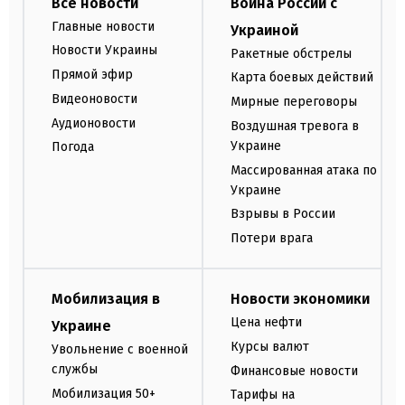
Все новости
Война России с
Главные новости
Украиной
Новости Украины
Ракетные обстрелы
Прямой эфир
Карта боевых действий
Видеоновости
Мирные переговоры
Аудионовости
Воздушная тревога в
Украине
Погода
Массированная атака по
Украине
Взрывы в России
Потери врага
Мобилизация в
Новости экономики
Цена нефти
Украине
Курсы валют
Увольнение с военной
службы
Финансовые новости
Мобилизация 50+
Тарифы на