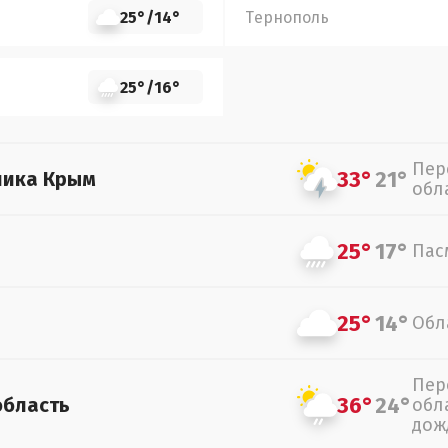
25°
/
14°
Тернополь
25°
/
16°
Пер
33°
21°
лика Крым
обл
25°
17°
Пас
25°
14°
Обл
Пер
36°
24°
область
обл
дож