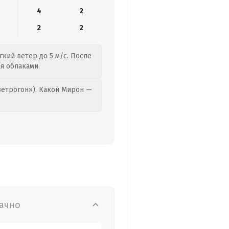
4
2
2
2
гкий ветер до 5 м/с. После
я облаками.
етрогон»). Какой Мирон —
ачно