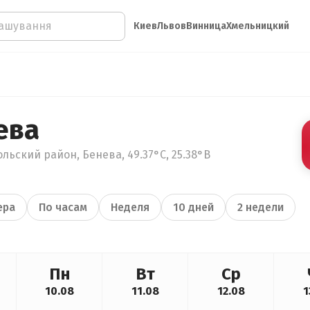
Киев
Львов
Винница
Хмельницкий
ева
льский район, Бенева, 49.37°С, 25.38°В
ера
По часам
Неделя
10 дней
2 недели
Пн
Вт
Ср
10.08
11.08
12.08
1