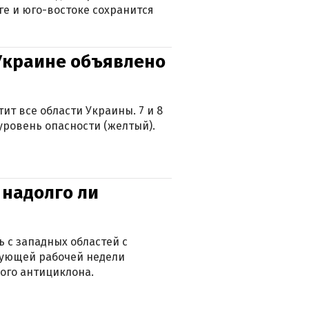
ге и юго-востоке сохранится
 Украине объявлено
ит все области Украины. 7 и 8
 уровень опасности (желтый).
 надолго ли
 с западных областей с
дующей рабочей недели
ого антициклона.