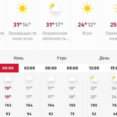
31°
14°
31°
17°
24°
12°
25
тв
Преимуществ
Переменная
Ясно
Преи
о
енно ясно
облачность,
енн
ливни
Ночь
Утро
День
00:00
03:00
06:00
09:00
12:00
15:
19°
17°
17°
18°
22°
24
19°
17°
17°
18°
22°
24
763
764
764
765
765
76
93
94
92
75
52
4