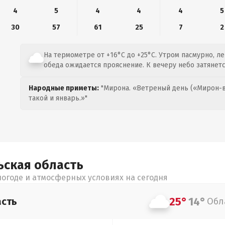
4
5
4
4
4
5
30
57
61
25
7
2
На термометре от +16°C до +25°C. Утром пасмурно, ле
обеда ожидается прояснение. К вечеру небо затянетс
Народные приметы:
"Мирона. «Ветреный день («Мирон-в
такой и январь.»"
ьская
область
огоде и атмосферных условиях на сегодня
25°
14°
асть
Обл