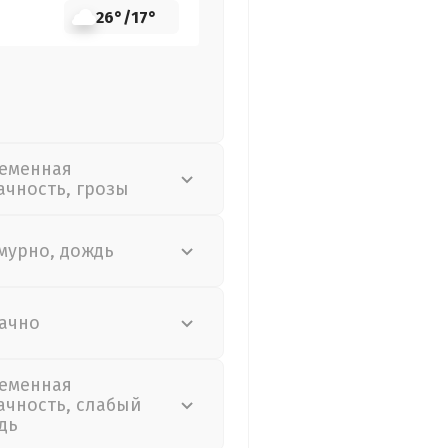
26°
/
17°
еменная
ачность, грозы
мурно, дождь
ачно
еменная
ачность, слабый
дь