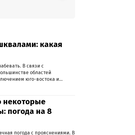
 шквалами: какая
абевать. В связи с
большинстве областей
ключением юго-востока и
о некоторые
: погода на 8
лачная погода с прояснениями. В