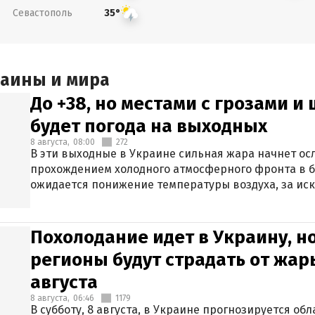
Севастополь
35°
раины и мира
До +38, но местами с грозами и
будет погода на выходных
8 августа,
08:00
272
В эти выходные в Украине сильная жара начнет осл
прохождением холодного атмосферного фронта в 
ожидается понижение температуры воздуха, за ис
Крыма.
Похолодание идет в Украину, н
регионы будут страдать от жары
августа
8 августа,
06:46
1179
В субботу, 8 августа, в Украине прогнозируется об