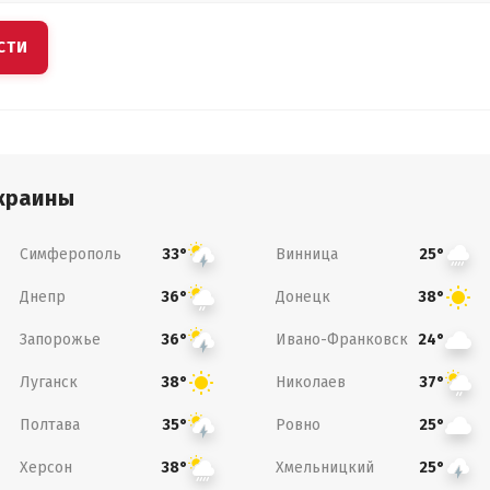
СТИ
краины
Симферополь
Винница
33°
25°
Днепр
Донецк
36°
38°
Запорожье
Ивано-Франковск
36°
24°
Луганск
Николаев
38°
37°
Полтава
Ровно
35°
25°
Херсон
Хмельницкий
38°
25°