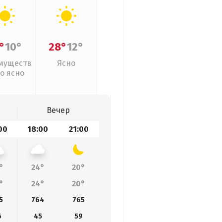
°
10°
28°
12°
муществ
Ясно
о ясно
Вечер
00
18:00
21:00
°
24°
20°
°
24°
20°
5
764
765
6
45
59