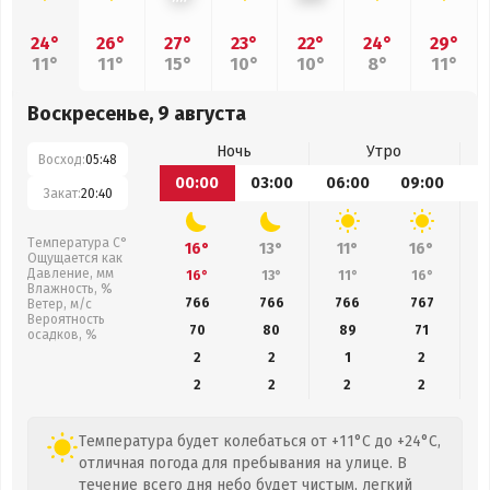
24°
26°
27°
23°
22°
24°
29°
11°
11°
15°
10°
10°
8°
11°
Воскресенье, 9 августа
Ночь
Утро
Восход:
05:48
00:00
03:00
06:00
09:00
1
Закат:
20:40
Температура С°
16°
13°
11°
16°
Ощущается как
Давление, мм
16°
13°
11°
16°
Влажность, %
766
766
766
767
Ветер, м/с
Вероятность
70
80
89
71
осадков, %
2
2
1
2
2
2
2
2
Температура будет колебаться от +11°C до +24°C,
отличная погода для пребывания на улице. В
течение всего дня небо будет чистым, легкий