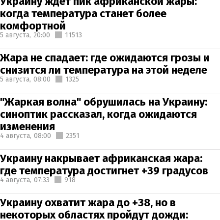
Украину ждет пик африканской жары:
когда температура станет более
комфортной
5 августа,
20:00
11513
Жара не спадает: где ожидаются грозы и
снизится ли температура на этой неделе
5 августа,
08:00
1325
"Жаркая волна" обрушилась на Украину:
синоптик рассказал, когда ожидаются
изменения
4 августа,
08:00
2351
Украину накрывает африканская жара:
где температура достигнет +39 градусов
4 августа,
07:33
918
Украину охватит жара до +38, но в
некоторых областях пройдут дожди: