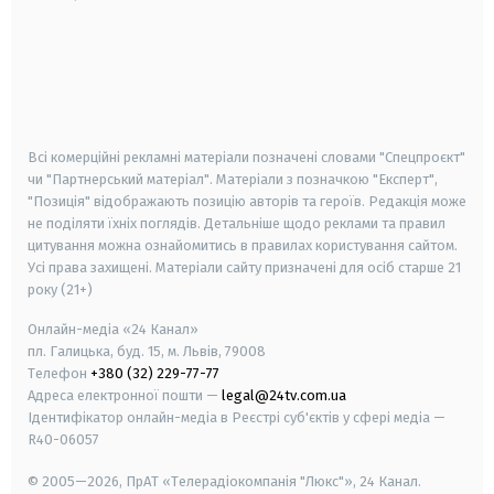
android
apple
smart tv
samsung smart tv
Всі комерційні рекламні матеріали позначені словами "Спецпроєкт"
чи "Партнерський матеріал". Матеріали з позначкою "Експерт",
"Позиція" відображають позицію авторів та героїв. Редакція може
не поділяти їхніх поглядів. Детальніше щодо реклами та правил
цитування можна ознайомитись в правилах користування сайтом.
Усі права захищені.
Матеріали сайту призначені для осіб старше
21
року (21+)
Онлайн-медіа «24 Канал»
пл. Галицька, буд. 15, м. Львів, 79008
Телефон
+380 (32) 229-77-77
Адреса електронної пошти —
legal@24tv.com.ua
Ідентифікатор онлайн-медіа в Реєстрі суб'єктів у сфері медіа —
R40-06057
© 2005—2026,
ПрАТ «Телерадіокомпанія "Люкс"», 24 Канал.