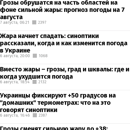
Грозы обрушатся на часть областей на
фоне сильной жары: прогноз погоды на 7
августа
7 августа,
06:21
2397
Жара начнет спадать: синоптики
рассказали, когда и как изменится погода
в Украине
6 августа,
20:00
1068
Вместо жары – грозы, град и шквалы: где и
когда ухудшится погода
6 августа,
18:54
2132
Украинцы фиксируют +50 градусов на
"домашних" термометрах: что на это
говорят синоптики
6 августа,
16:46
2387
Грозы сменят сильную жару до +38: