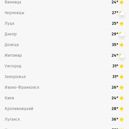
Винница
24°
Черновцы
27°
Луцк
25°
Днепр
29°
Донецк
35°
Житомир
24°
Ужгород
31°
Запорожье
31°
Ивано-Франковск
26°
Киев
24°
Кропивницкий
28°
Луганск
36°