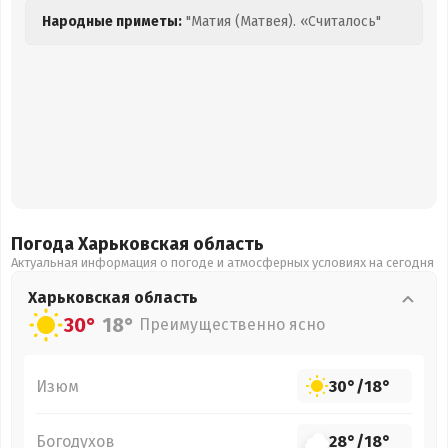
Народные приметы:
"Матия (Матвея). «Считалось"
Погода Харьковская
область
Актуальная информация о погоде и атмосферных условиях на сегодня
Харьковская
область
30°
18°
Преимущественно ясно
Изюм
30°
/
18°
Богодухов
28°
/
18°