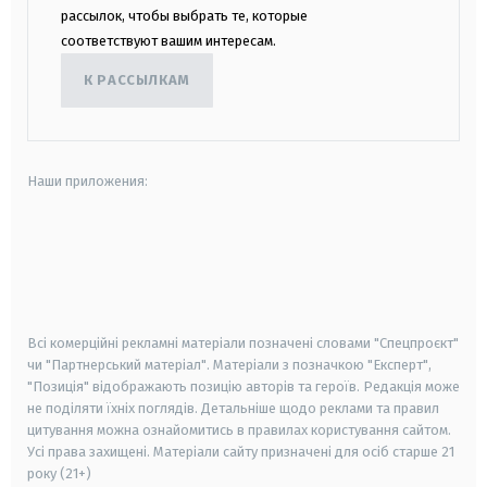
рассылок, чтобы выбрать те, которые
соответствуют вашим интересам.
К РАССЫЛКАМ
Наши приложения:
android
apple
smart tv
samsung smart tv
Всі комерційні рекламні матеріали позначені словами "Спецпроєкт"
чи "Партнерський матеріал". Матеріали з позначкою "Експерт",
"Позиція" відображають позицію авторів та героїв. Редакція може
не поділяти їхніх поглядів. Детальніше щодо реклами та правил
цитування можна ознайомитись в правилах користування сайтом.
Усі права захищені.
Матеріали сайту призначені для осіб старше
21
року (21+)