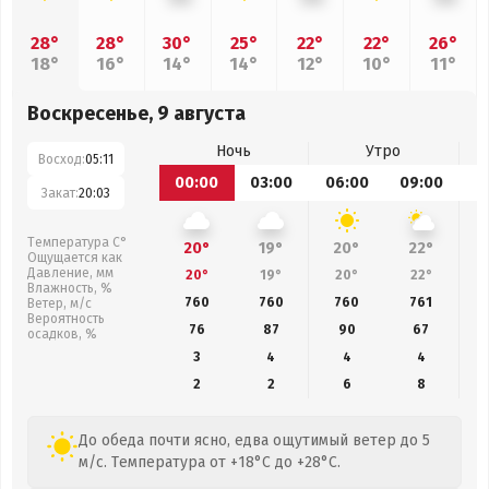
28°
28°
30°
25°
22°
22°
26°
18°
16°
14°
14°
12°
10°
11°
Воскресенье, 9 августа
Ночь
Утро
Восход:
05:11
00:00
03:00
06:00
09:00
1
Закат:
20:03
Температура С°
20°
19°
20°
22°
Ощущается как
Давление, мм
20°
19°
20°
22°
Влажность, %
760
760
760
761
Ветер, м/с
Вероятность
76
87
90
67
осадков, %
3
4
4
4
2
2
6
8
До обеда почти ясно, едва ощутимый ветер до 5
м/с. Температура от +18°C до +28°C.