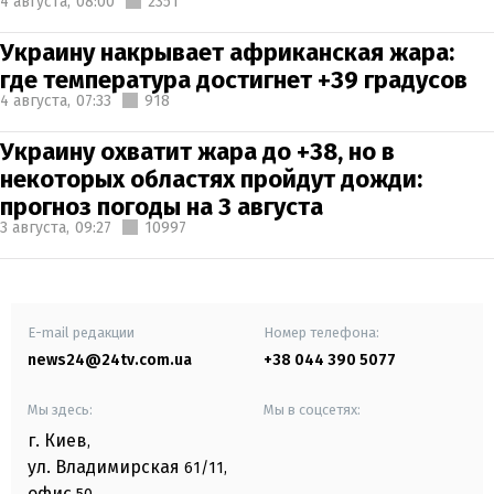
4 августа,
08:00
2351
Украину накрывает африканская жара:
где температура достигнет +39 градусов
4 августа,
07:33
918
Украину охватит жара до +38, но в
некоторых областях пройдут дожди:
прогноз погоды на 3 августа
3 августа,
09:27
10997
E-mail редакции
Номер телефона:
news24@24tv.com.ua
+38 044 390 5077
Мы здесь:
Мы в соцсетях:
г. Киев
,
ул. Владимирская
61/11,
офис