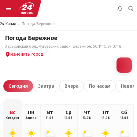
24 Канал
Погода Бережное
Погода Бережное
Харьковская обл., Чугуевский район, Бережное, 50.11°С, 37.07°В
Изменить город
Сегодня
Завтра
Вчера
По часам
Недел
Вс
Пн
Вт
Ср
Чт
Пт
Сб
Сегодня
Завтра
11.08
12.08
13.08
14.08
15.08