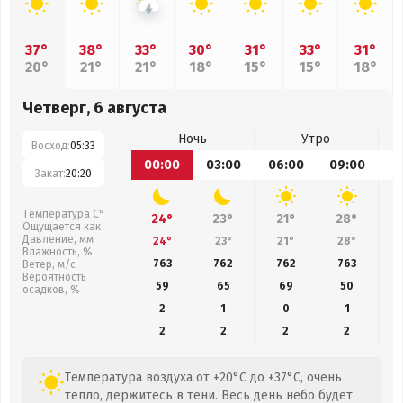
37°
38°
33°
30°
31°
33°
31°
20°
21°
21°
18°
15°
15°
18°
Четверг, 6 августа
Ночь
Утро
Восход:
05:33
00:00
03:00
06:00
09:00
1
Закат:
20:20
Температура С°
24°
23°
21°
28°
Ощущается как
Давление, мм
24°
23°
21°
28°
Влажность, %
763
762
762
763
Ветер, м/с
Вероятность
59
65
69
50
осадков, %
2
1
0
1
2
2
2
2
Температура воздуха от +20°C до +37°C, очень
тепло, держитесь в тени. Весь день небо будет