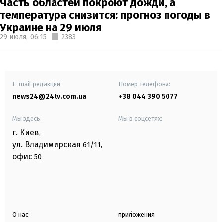
Часть областей покроют дожди, а
температура снизится: прогноз погоды в
Украине на 29 июля
29 июля,
06:15
2383
E-mail редакции
Номер телефона:
news24@24tv.com.ua
+38 044 390 5077
Мы здесь:
Мы в соцсетях:
г. Киев
,
ул. Владимирская
61/11,
офис
50
О нас
приложения