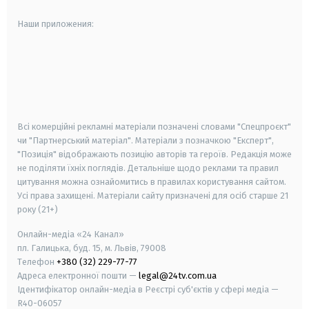
Наши приложения:
android
apple
smart tv
samsung smart tv
Всі комерційні рекламні матеріали позначені словами "Спецпроєкт"
чи "Партнерський матеріал". Матеріали з позначкою "Експерт",
"Позиція" відображають позицію авторів та героїв. Редакція може
не поділяти їхніх поглядів. Детальніше щодо реклами та правил
цитування можна ознайомитись в правилах користування сайтом.
Усі права захищені.
Матеріали сайту призначені для осіб старше
21
року (21+)
Онлайн-медіа «24 Канал»
пл. Галицька, буд. 15, м. Львів, 79008
Телефон
+380 (32) 229-77-77
Адреса електронної пошти —
legal@24tv.com.ua
Ідентифікатор онлайн-медіа в Реєстрі суб'єктів у сфері медіа —
R40-06057