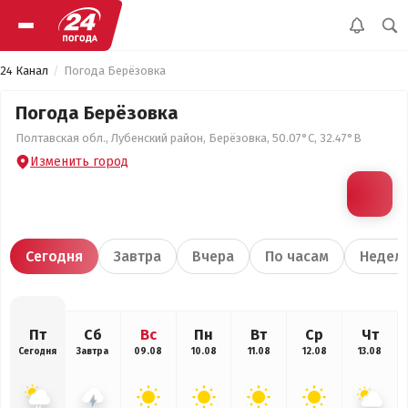
24 Канал
Погода Берёзовка
Погода Берёзовка
Полтавская обл., Лубенский район, Берёзовка, 50.07°С, 32.47°В
Изменить город
Сегодня
Завтра
Вчера
По часам
Недел
Пт
Сб
Вс
Пн
Вт
Ср
Чт
Сегодня
Завтра
09.08
10.08
11.08
12.08
13.08