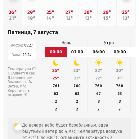
36°
29°
25°
27°
30°
26°
25°
21°
19°
14°
12°
13°
15°
12°
Пятница, 7 августа
Ночь
Утро
Восход:
05:27
00:00
03:00
06:00
09:00
1
Закат:
20:24
Температура С°
25°
23°
22°
30°
Ощущается как
Давление, мм
25°
23°
22°
31°
Влажность, %
761
760
760
760
Ветер, м/с
Вероятность
63
63
67
53
осадков, %
2
2
3
3
2
2
2
2
До вечера небо будет безоблачным, едва
ощутимый ветер до 4 м/с. Температура воздуха
от +21°C до +36°C, ограничьте активность в