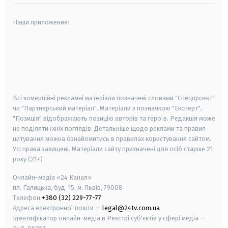
Наши приложения:
android
apple
smart tv
samsung smart tv
Всі комерційні рекламні матеріали позначені словами "Спецпроєкт"
чи "Партнерський матеріал". Матеріали з позначкою "Експерт",
"Позиція" відображають позицію авторів та героїв. Редакція може
не поділяти їхніх поглядів. Детальніше щодо реклами та правил
цитування можна ознайомитись в правилах користування сайтом.
Усі права захищені.
Матеріали сайту призначені для осіб старше
21
року (21+)
Онлайн-медіа «24 Канал»
пл. Галицька, буд. 15, м. Львів, 79008
Телефон
+380 (32) 229-77-77
Адреса електронної пошти —
legal@24tv.com.ua
Ідентифікатор онлайн-медіа в Реєстрі суб'єктів у сфері медіа —