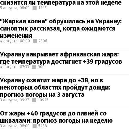
снизится ли температура на этой неделе
5 августа,
08:00
1245
"Жаркая волна" обрушилась на Украину:
синоптик рассказал, когда ожидаются
изменения
4 августа,
08:00
2306
Украину накрывает африканская жара:
где температура достигнет +39 градусов
4 августа,
07:33
900
Украину охватит жара до +38, но в
некоторых областях пройдут дожди:
прогноз погоды на 3 августа
3 августа,
09:27
10925
От жары +40 градусов до ливней со
шквалами: прогноз погоды на неделю
3 августа,
08:00
5436