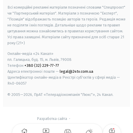
Всі комерційні рекламні матеріали позначені словами "Спецпроєкт"
чи "Партнерський матеріал". Матеріали з позначкою "Експерт",
"Позиція" відображають позицію авторів та героїв. Редакція може
не поділяти їхніх поглядів. Детальніше щодо реклами та правил
цитування можна ознайомитись в правилах користування сайтом.
Усі права захищені.
Матеріали сайту призначені для осіб старше
21
року (21+)
Онлайн-медіа «24 Канал»
пл. Галицька, буд. 15, м. Львів, 79008
Телефон
+380 (32) 229-77-77
Адреса електронної пошти —
legal@24tv.com.ua
Ідентифікатор онлайн-медіа в Реєстрі суб'єктів у сфері медіа —
R40-06057
© 2005—2026,
ПрАТ «Телерадіокомпанія "Люкс"», 24 Канал.
Разработка сайта
-