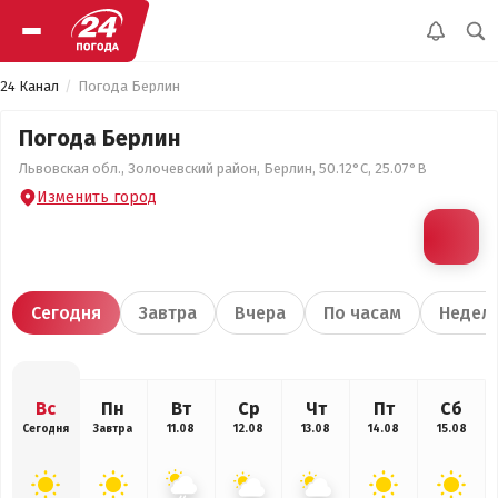
24 Канал
Погода Берлин
Погода Берлин
Львовская обл., Золочевский район, Берлин, 50.12°С, 25.07°В
Изменить город
Сегодня
Завтра
Вчера
По часам
Недел
Вс
Пн
Вт
Ср
Чт
Пт
Сб
Сегодня
Завтра
11.08
12.08
13.08
14.08
15.08