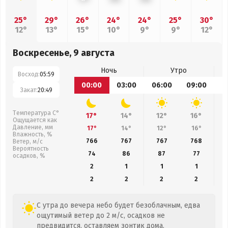
25°
29°
26°
24°
24°
25°
30°
12°
13°
15°
10°
9°
9°
12°
Воскресенье, 9 августа
Ночь
Утро
Восход:
05:59
00:00
03:00
06:00
09:00
1
Закат:
20:49
Температура С°
17°
14°
12°
16°
Ощущается как
Давление, мм
17°
14°
12°
16°
Влажность, %
766
767
767
768
Ветер, м/с
Вероятность
74
86
87
77
осадков, %
2
1
1
1
2
2
2
2
С утра до вечера небо будет безоблачным, едва
ощутимый ветер до 2 м/с, осадков не
предвидится, оставляем зонтик дома.