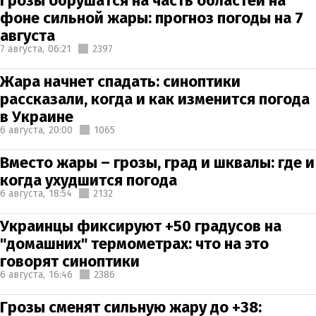
Грозы обрушатся на часть областей на
фоне сильной жары: прогноз погоды на 7
августа
7 августа,
06:21
2397
Жара начнет спадать: синоптики
рассказали, когда и как изменится погода
в Украине
6 августа,
20:00
1065
Вместо жары – грозы, град и шквалы: где и
когда ухудшится погода
6 августа,
18:54
2132
Украинцы фиксируют +50 градусов на
"домашних" термометрах: что на это
говорят синоптики
6 августа,
16:46
2386
Грозы сменят сильную жару до +38: