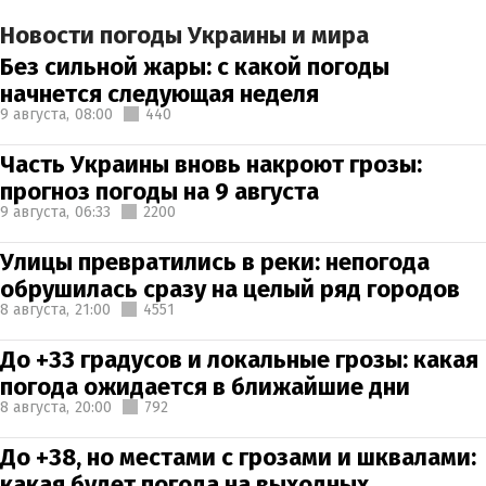
Новости погоды Украины и мира
Без сильной жары: с какой погоды
начнется следующая неделя
9 августа,
08:00
440
Часть Украины вновь накроют грозы:
прогноз погоды на 9 августа
9 августа,
06:33
2200
Улицы превратились в реки: непогода
обрушилась сразу на целый ряд городов
8 августа,
21:00
4551
До +33 градусов и локальные грозы: какая
погода ожидается в ближайшие дни
8 августа,
20:00
792
До +38, но местами с грозами и шквалами:
какая будет погода на выходных