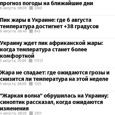
прогноз погоды на ближайшие дни
6 августа,
08:00
3360
Пик жары в Украине: где 6 августа
температура достигнет +38 градусов
6 августа,
06:40
843
Украину ждет пик африканской жары:
когда температура станет более
комфортной
5 августа,
20:00
11513
Жара не спадает: где ожидаются грозы и
снизится ли температура на этой неделе
5 августа,
08:00
1325
"Жаркая волна" обрушилась на Украину:
синоптик рассказал, когда ожидаются
изменения
4 августа,
08:00
2351