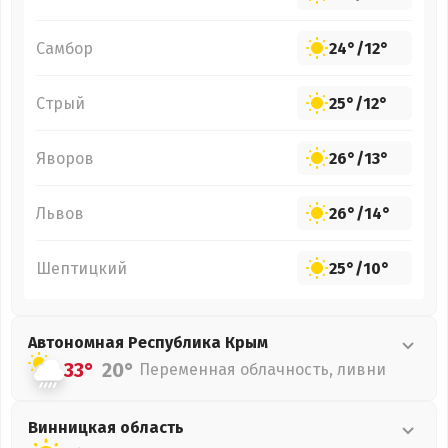
Самбор
24°
/
12°
Стрый
25°
/
12°
Яворов
26°
/
13°
Львов
26°
/
14°
Шептицкий
25°
/
10°
Автономная Республика Крым
33°
20°
Переменная облачность, ливни
Винницкая
область