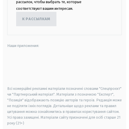
рассылок, чтобы выбрать те, которые
соответствуют вашим интересам.
К РАССЫЛКАМ
Наши приложения:
android
apple
smart tv
samsung smart tv
Всі комерційні рекламні матеріали позначені словами "Спецпроєкт"
чи "Партнерський матеріал". Матеріали з позначкою "Експерт",
"Позиція" відображають позицію авторів та героїв. Редакція може
не поділяти їхніх поглядів. Детальніше щодо реклами та правил
цитування можна ознайомитись в правилах користування сайтом.
Усі права захищені.
Матеріали сайту призначені для осіб старше
21
року (21+)