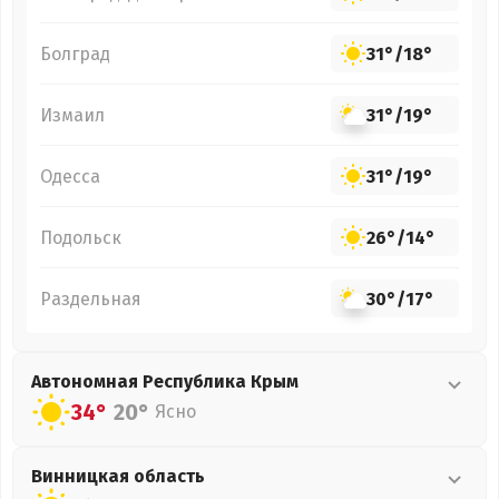
Болград
31°
/
18°
Измаил
31°
/
19°
Одесса
31°
/
19°
Подольск
26°
/
14°
Раздельная
30°
/
17°
Автономная Республика Крым
34°
20°
Ясно
Винницкая
область