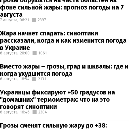
Грозы обрушатся на часть областей на
фоне сильной жары: прогноз погоды на 7
августа
7 августа,
06:21
2397
Жара начнет спадать: синоптики
рассказали, когда и как изменится погода
в Украине
6 августа,
20:00
1061
Вместо жары – грозы, град и шквалы: где и
когда ухудшится погода
6 августа,
18:54
2131
Украинцы фиксируют +50 градусов на
"домашних" термометрах: что на это
говорят синоптики
6 августа,
16:46
2384
Грозы сменят сильную жару до +38: