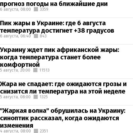
прогноз погоды на ближайшие дни
6 августа,
08:00
3359
Пик жары в Украине: где 6 августа
температура достигнет +38 градусов
6 августа,
06:40
843
Украину ждет пик африканской жары:
когда температура станет более
комфортной
5 августа,
20:00
11513
Жара не спадает: где ожидаются грозы и
снизится ли температура на этой неделе
5 августа,
08:00
1325
"Жаркая волна" обрушилась на Украину:
синоптик рассказал, когда ожидаются
изменения
4 августа,
08:00
2351