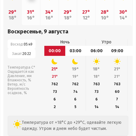
29°
31°
34°
29°
27°
28°
30°
18°
16°
16°
18°
12°
10°
14°
Воскресенье, 9 августа
Ночь
Утро
Восход:
05:49
00:00
03:00
06:00
09:00
1
Закат:
20:22
Температура С°
21°
19°
18°
21°
Ощущается как
Давление, мм
21°
19°
18°
21°
Влажность, %
762
762
763
763
Ветер, м/с
Вероятность
73
74
73
60
осадков, %
6
6
6
7
2
5
14
14
Температура от +18°C до +29°C, одевайте легкую
одежду. Утром и днем небо будет чистым.