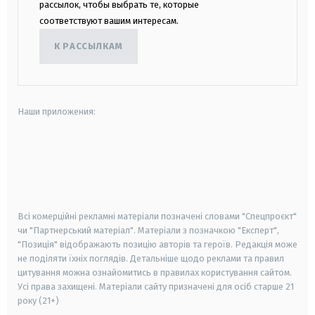
рассылок, чтобы выбрать те, которые
соответствуют вашим интересам.
К РАССЫЛКАМ
Наши приложения:
android
apple
smart tv
samsung smart tv
Всі комерційні рекламні матеріали позначені словами "Спецпроєкт"
чи "Партнерський матеріал". Матеріали з позначкою "Експерт",
"Позиція" відображають позицію авторів та героїв. Редакція може
не поділяти їхніх поглядів. Детальніше щодо реклами та правил
цитування можна ознайомитись в правилах користування сайтом.
Усі права захищені.
Матеріали сайту призначені для осіб старше
21
року (21+)