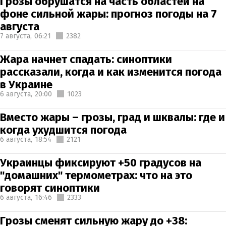
Грозы обрушатся на часть областей на
фоне сильной жары: прогноз погоды на 7
августа
7 августа,
06:21
2382
Жара начнет спадать: синоптики
рассказали, когда и как изменится погода
в Украине
6 августа,
20:00
1023
Вместо жары – грозы, град и шквалы: где и
когда ухудшится погода
6 августа,
18:54
2121
Украинцы фиксируют +50 градусов на
"домашних" термометрах: что на это
говорят синоптики
6 августа,
16:46
2333
Грозы сменят сильную жару до +38: