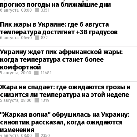
прогноз погоды на ближайшие дни
6 августа,
08:00
3351
Пик жары в Украине: где 6 августа
температура достигнет +38 градусов
6 августа,
06:40
832
Украину ждет пик африканской жары:
когда температура станет более
комфортной
5 августа,
20:00
11481
Жара не спадает: где ожидаются грозы и
снизится ли температура на этой неделе
5 августа,
08:00
1319
"Жаркая волна" обрушилась на Украину:
синоптик рассказал, когда ожидаются
изменения
4 августа,
08:00
2350