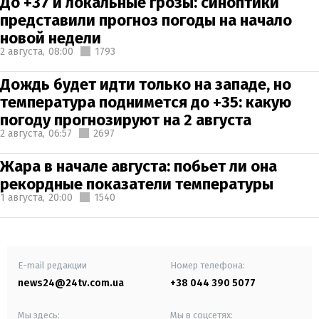
До +37 и локальные грозы: синоптики
представили прогноз погоды на начало
новой недели
2 августа,
08:00
1793
Дождь будет идти только на западе, но
температура поднимется до +35: какую
погоду прогнозируют на 2 августа
2 августа,
06:57
2697
Жара в начале августа: побьет ли она
рекордные показатели температуры
1 августа,
20:00
1540
E-mail редакции
Номер телефона:
news24@24tv.com.ua
+38 044 390 5077
Мы здесь:
Мы в соцсетях: