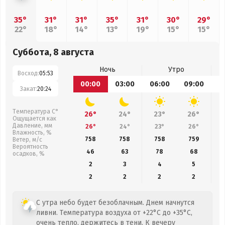
35°
31°
31°
35°
31°
30°
29°
22°
18°
14°
13°
19°
15°
15°
Суббота, 8 августа
Ночь
Утро
Восход:
05:53
00:00
03:00
06:00
09:00
1
Закат:
20:24
Температура С°
26°
24°
23°
26°
Ощущается как
Давление, мм
26°
24°
23°
26°
Влажность, %
758
758
758
759
Ветер, м/с
Вероятность
46
63
78
68
осадков, %
2
3
4
5
2
2
2
2
С утра небо будет безоблачным. Днем начнутся
ливни. Температура воздуха от +22°C до +35°C,
очень тепло, держитесь в тени. К вечеру