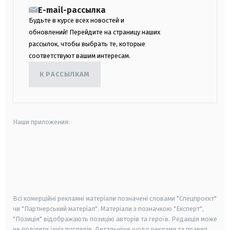
E-mail-рассылка
Будьте в курсе всех новостей и
обновлений! Перейдите на страницу наших
рассылок, чтобы выбрать те, которые
соответствуют вашим интересам.
К РАССЫЛКАМ
Наши приложения:
android
apple
smart tv
samsung smart tv
Всі комерційні рекламні матеріали позначені словами "Спецпроєкт"
чи "Партнерський матеріал". Матеріали з позначкою "Експерт",
"Позиція" відображають позицію авторів та героїв. Редакція може
не поділяти їхніх поглядів. Детальніше щодо реклами та правил