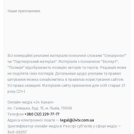
Наши приложения:
android
apple
smart tv
samsung smart tv
Всі комерційні рекламні матеріали позначені словами "Спецпроєкт"
чи "Партнерський матеріал". Матеріали з позначкою "Експерт",
"Позиція" відображають позицію авторів та героїв. Редакція може
не поділяти їхніх поглядів. Детальніше щодо реклами та правил
цитування можна ознайомитись в правилах користування сайтом.
Усі права захищені.
Матеріали сайту призначені для осіб старше
21
року (21+)
Онлайн-медіа «24 Канал»
пл. Галицька, буд. 15, м. Львів, 79008
Телефон
+380 (32) 229-77-77
Адреса електронної пошти —
legal@24tv.com.ua
Ідентифікатор онлайн-медіа в Реєстрі суб'єктів у сфері медіа —
R40-06057