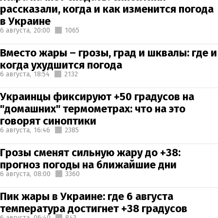
рассказали, когда и как изменится погода
в Украине
6 августа,
20:00
1065
Вместо жары – грозы, град и шквалы: где и
когда ухудшится погода
6 августа,
18:54
2132
Украинцы фиксируют +50 градусов на
"домашних" термометрах: что на это
говорят синоптики
6 августа,
16:46
2385
Грозы сменят сильную жару до +38:
прогноз погоды на ближайшие дни
6 августа,
08:00
3360
Пик жары в Украине: где 6 августа
температура достигнет +38 градусов
6 августа,
06:40
843