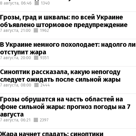
8 августа,
06:46
1340
Грозы, град и шквалы: по всей Украине
объявлено штормовое предупреждение
7 августа,
21:00
1962
В Украине немного похолодает: надолго ли
отступит жара
7 августа,
20:00
9351
Синоптик рассказала, какую непогоду
следует ожидать после сильной жары
7 августа,
08:00
2444
Грозы обрушатся на часть областей на
фоне сильной жары: прогноз погоды на 7
августа
7 августа,
06:21
2397
Жара начнет спадать: синоптики