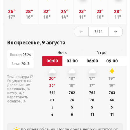
26°
28°
32°
24°
23°
23°
28°
17°
16°
16°
14°
11°
10°
11°
7
/14
Воскресенье, 9 августа
Ночь
Утро
Восход:
05:24
00:00
03:00
06:00
09:00
1
Закат:
20:13
Температура С°
20°
18°
17°
19°
Ощущается как
Давление, мм
20°
18°
17°
19°
Влажность, %
761
762
762
763
Ветер, м/с
Вероятность
81
76
78
66
осадков, %
5
5
5
5
4
6
11
11
До обеда облачно. После обеда небо очистится от