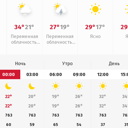
34°
21°
27°
19°
29°
17°
29
Переменная
Переменная
Ясно
облачность,
облачность,
слабый дождь
грозы
Ночь
Утро
День
00:00
03:00
06:00
09:00
12:00
15:
22°
20°
19°
26°
32°
34
22°
20°
19°
26°
32°
34
763
763
763
763
763
76
60
59
65
54
37
3