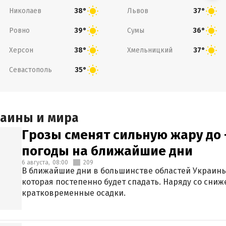
Николаев
Львов
38°
37°
Ровно
Сумы
39°
36°
Херсон
Хмельницкий
38°
37°
Севастополь
35°
раины и мира
Грозы сменят сильную жару до 
погоды на ближайшие дни
6 августа,
08:00
209
В ближайшие дни в большинстве областей Украины
которая постепенно будет спадать. Наряду со сн
кратковременные осадки.