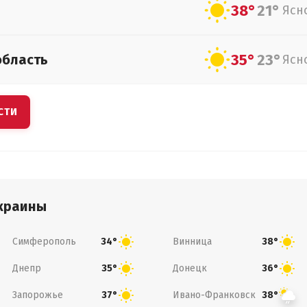
38°
21°
Ясн
35°
23°
область
Ясн
СТИ
краины
Симферополь
Винница
34°
38°
Днепр
Донецк
35°
36°
Запорожье
Ивано-Франковск
37°
38°