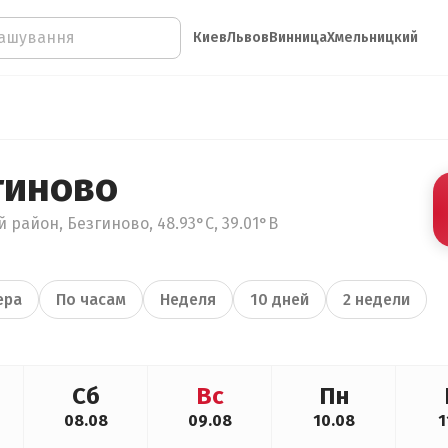
Киев
Львов
Винница
Хмельницкий
гиново
 район, Безгиново, 48.93°С, 39.01°В
ера
По часам
Неделя
10 дней
2 недели
Сб
Вс
Пн
08.08
09.08
10.08
1