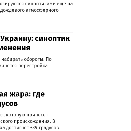
нозируются синоптиками еще на
д дождевого атмосферного
 Украину: синоптик
зменения
 набирать обороты. По
ачнется перестройка
я жара: где
дусов
ры, которую принесет
ского происхождения. В
а достигнет +39 градусов.