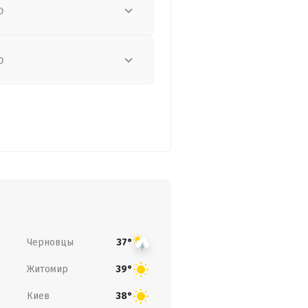
о
о
Черновцы
37°
Житомир
39°
Киев
38°