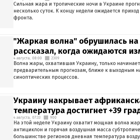
Сильная жара и тропические ночи в Украине прог
несколько суток. К концу недели ожидается прихо
фронта.
"Жаркая волна" обрушилась на
рассказал, когда ожидаются и
4 августа,
08:00
2309
Волна жары, охватившая Украину, только начинает
предварительным прогнозам, ближе к выходным н
синоптических процессов.
Украину накрывает африканска
температура достигнет +39 гра
4 августа,
07:33
900
На этой неделе Украину охватит мощная волна жа
антициклон и горячая воздушная масса субтропиче
большинстве регионов дневная температура воздух