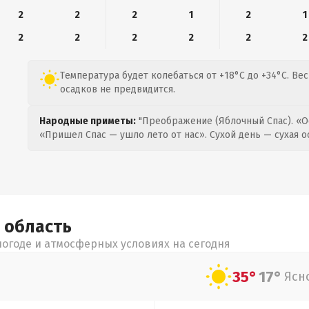
2
2
2
1
2
1
2
2
2
2
2
2
Температура будет колебаться от +18°C до +34°C. Вес
осадков не предвидится.
Народные приметы:
"Преображение (Яблочный Спас). «О
«Пришел Спас — ушло лето от нас». Сухой день — сухая о
я
область
огоде и атмосферных условиях на сегодня
35°
17°
Ясн