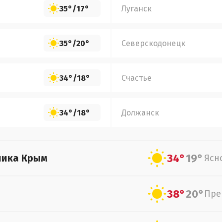
35°
/
17°
Луганск
35°
/
20°
Северскодонецк
34°
/
18°
Счастье
34°
/
18°
Должанск
34°
19°
лика Крым
Ясн
38°
20°
Пре