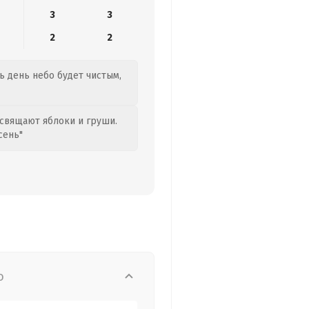
3
3
2
2
ь день небо будет чистым,
свящают яблоки и груши.
сень"
о