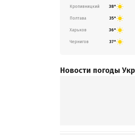
Кропивницкий
38°
Полтава
35°
Харьков
36°
Чернигов
37°
Новости погоды Ук