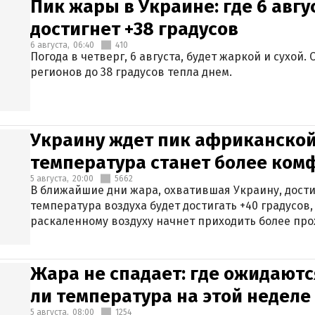
Пик жары в Украине: где 6 авг
достигнет +38 градусов
6 августа,
06:40
410
Погода в четверг, 6 августа, будет жаркой и сухой
регионов до 38 градусов тепла днем.
Украину ждет пик африканской
температура станет более ком
5 августа,
20:00
5662
В ближайшие дни жара, охватившая Украину, дости
температура воздуха будет достигать +40 градусов,
раскаленному воздуху начнет приходить более про
Жара не спадает: где ожидаютс
ли температура на этой неделе
5 августа,
08:00
1254