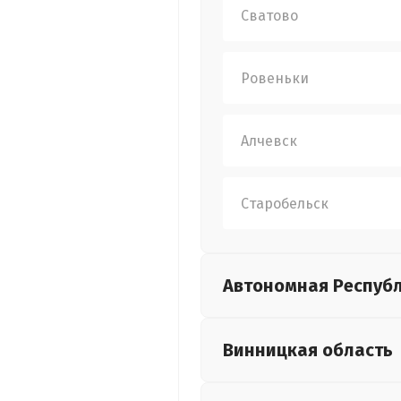
Сватово
Ровеньки
Алчевск
Старобельск
Автономная Респуб
Винницкая
область