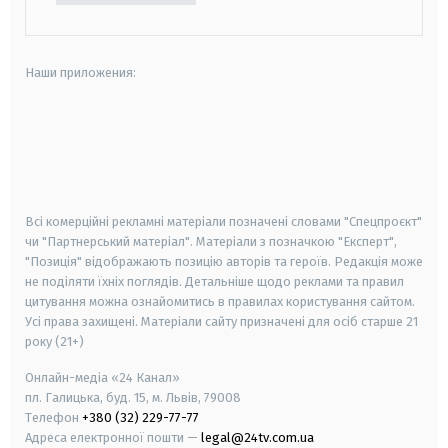
Наши приложения:
android
apple
smart tv
samsung smart tv
Всі комерційні рекламні матеріали позначені словами "Спецпроєкт"
чи "Партнерський матеріал". Матеріали з позначкою "Експерт",
"Позиція" відображають позицію авторів та героїв. Редакція може
не поділяти їхніх поглядів. Детальніше щодо реклами та правил
цитування можна ознайомитись в правилах користування сайтом.
Усі права захищені.
Матеріали сайту призначені для осіб старше
21
року (21+)
Онлайн-медіа «24 Канал»
пл. Галицька, буд. 15, м. Львів, 79008
Телефон
+380 (32) 229-77-77
Адреса електронної пошти —
legal@24tv.com.ua