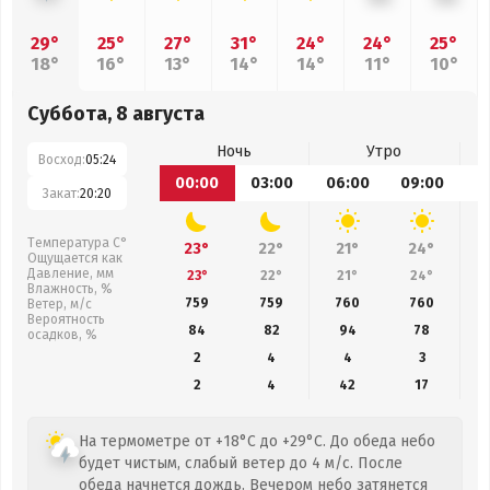
29°
25°
27°
31°
24°
24°
25°
18°
16°
13°
14°
14°
11°
10°
Суббота, 8 августа
Ночь
Утро
Восход:
05:24
00:00
03:00
06:00
09:00
1
Закат:
20:20
Температура С°
23°
22°
21°
24°
Ощущается как
Давление, мм
23°
22°
21°
24°
Влажность, %
759
759
760
760
Ветер, м/с
Вероятность
84
82
94
78
осадков, %
2
4
4
3
2
4
42
17
На термометре от +18°C до +29°C. До обеда небо
будет чистым, слабый ветер до 4 м/с. После
обеда начнется дождь. Вечером небо затянется