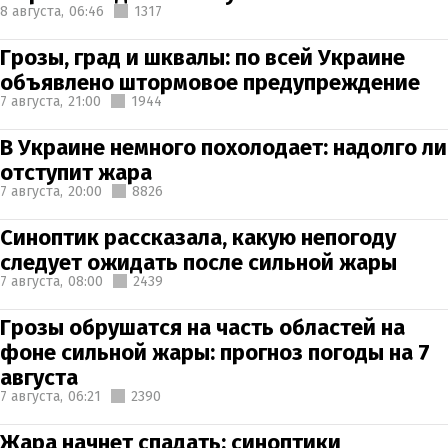
8 августа,
06:46
1317
Грозы, град и шквалы: по всей Украине
объявлено штормовое предупреждение
7 августа,
21:00
1944
В Украине немного похолодает: надолго ли
отступит жара
7 августа,
20:00
8826
Синоптик рассказала, какую непогоду
следует ожидать после сильной жары
7 августа,
08:00
2439
Грозы обрушатся на часть областей на
фоне сильной жары: прогноз погоды на 7
августа
7 августа,
06:21
2390
Жара начнет спадать: синоптики