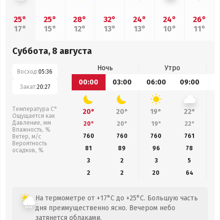
25°
25°
28°
32°
24°
24°
26°
17°
15°
12°
13°
13°
10°
11°
Суббота, 8 августа
Ночь
Утро
Восход:
05:36
00:00
03:00
06:00
09:00
1
Закат:
20:27
Температура С°
20°
20°
19°
22°
Ощущается как
Давление, мм
20°
20°
19°
22°
Влажность, %
760
760
760
761
Ветер, м/с
Вероятность
81
89
96
78
осадков, %
3
2
3
5
2
2
20
64
На термометре от +17°C до +25°C. Большую часть
дня преимущественно ясно. Вечером небо
затянется облаками.