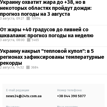
Украину охватит жара до +38, но в
некоторых областях пройдут дожди:
прогноз погоды на 3 августа
3 августа,
09:27
10994
От жары +40 градусов до ливней со
шквалами: прогноз погоды на неделю
3 августа,
08:00
5465
Украину накрыл "тепловой купол": в 5
регионах зафиксированы температурные
рекорды
2 августа,
14:52
3684
E-mail редакции
Номер телефона:
news24@24tv.com.ua
+38 044 390 5077
Мы здесь:
Мы в соцсетях: