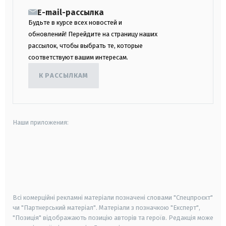
E-mail-рассылка
Будьте в курсе всех новостей и
обновлений! Перейдите на страницу наших
рассылок, чтобы выбрать те, которые
соответствуют вашим интересам.
К РАССЫЛКАМ
Наши приложения:
android
apple
smart tv
samsung smart tv
Всі комерційні рекламні матеріали позначені словами "Спецпроєкт"
чи "Партнерський матеріал". Матеріали з позначкою "Експерт",
"Позиція" відображають позицію авторів та героїв. Редакція може